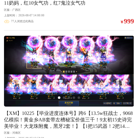
11奶妈，红10女气功，红7鬼泣女气功
区服：广西区
上架时间： 2026-08-07 14:00:00
999
77人浏览过此商品
￥
【XM】10225【毕业进度连体号】跨6【13.5w狂战士，9068
亿模拟！黄金乡AB套带左槽秘宝价值三千！9太初15史诗完
美毕业！大龙珠附魔，黑牙2套！】【1把15武器！2把14武
器！1头红13+15武器红12+3头红12+6头红11+3头红10】【2
区服：河南区