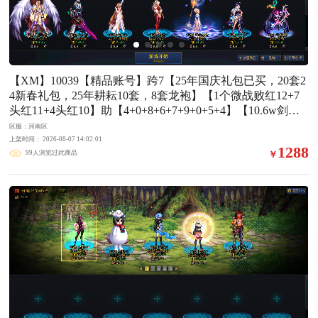
【XM】10039【精品账号】跨7【25年国庆礼包已买，20套2
4新春礼包，25年耕耘10套，8套龙袍】【1个微战败红12+7
头红11+4头红10】助【4+0+8+6+7+9+0+5+4】【10.6w剑帝
带24年双至尊8件红12武器13，10.28w剑魂带24双至尊全身
区服：河南区
多件红12，10.28w女气功全身红12-11武器13，10.2w奶爸全
上架时间： 2026-08-07 14:02:01
1288
99人浏览过此商品
￥
身红12-11，10.2w男气功全身红12-11武器红13，9.9w阿修罗
全身红11混红10，9.5w奶妈全身红11，9.48w小魔女全身红1
0，8.57w女气功全身红10，10.4w狂战士半身红11，8.15w男
漫游全身红10武器13耳环红12，7.9w暗星全身多件红11武器
13，连体多个满级搬砖角色】【共25个满级角色，未央可破
凶15阶段，团本深渊首选】【912高信用分 7年无制裁记
录！】