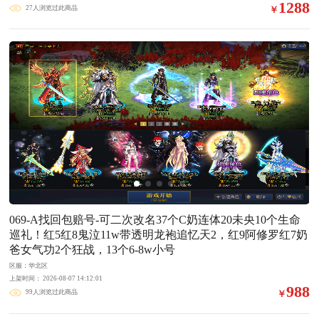
1288
27人浏览过此商品
￥
069-A找回包赔号-可二次改名37个C奶连体20未央10个生命
巡礼！红5红8鬼泣11w带透明龙袍追忆天2，红9阿修罗红7奶
爸女气功2个狂战，13个6-8w小号
区服：华北区
上架时间： 2026-08-07 14:12:01
988
99人浏览过此商品
￥