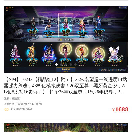
带26年双至尊武器红16耳环红16全身红15-14，11.1w女气功
带26年双至尊手镯红15武器14耳环红13全身红12，11w剑魂
武器14耳环13全身红12，10.5w奶妈全身红13，10.4w女大枪
武器13耳环红13全身红12，11.3w剑帝武器14耳环红13全身
红12，10.3w小魔女全身红11-10，带多个7-8w高进度奶C】
【共16个满级角色，未央可破凶11阶段，团本深渊首选】
【DNF高信用分 0制裁记录】
【XM】10243【精品红12】跨5【13.2w名望超一线进度14武
器强力剑魂，4389亿模拟伤害！26双至尊！黑牙黄金乡，A
B套8太初16史诗！】【1个26年双至尊，1只26年奶尊，2套
龙袍，1个红12+2个半红11精品连体！】详细看【7+6+9+0+2
区服：福建区
+6+6+0+6】【26春节收集箱已满】【13.2w剑魂带26双至尊
上架时间： 2026-08-07 13:58:06
1688
49人浏览过此商品
￥
武器14耳环红13全身红12，12.3w奶爸带26奶尊全身红11，1
1.9w女气功武器耳环13全身红11，11.7w奶妈左槽红12半身
红11，连体多个满级搬砖角色】【共12个满级奶C角色，未
央可破凶4阶段，打团深渊首选】【661高信用分，无制裁记