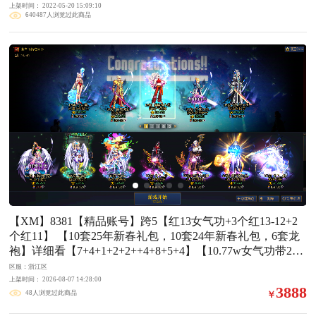
上架时间： 2022-05-20 15:09:10
640487人浏览过此商品
【XM】8381【精品账号】跨5【红13女气功+3个红13-12+2
个红11】 【10套25年新春礼包，10套24年新春礼包，6套龙
袍】详细看【7+4+1+2+2++4+8+5+4】【10.77w女气功带25
年双至尊全身红7件红13混红12，10.1w奶妈全身红12，10w
区服：浙江区
阿修罗带24年双至尊全身红13-12，10w鬼泣全身红12武器耳
上架时间： 2026-08-07 14:28:00
3888
48人浏览过此商品
￥
环红13，10w剑帝全身红12-11武器13，9.2w小魔女全身红1
1，连体多个满级搬砖角色】【共23个奶C角色连体，未央可