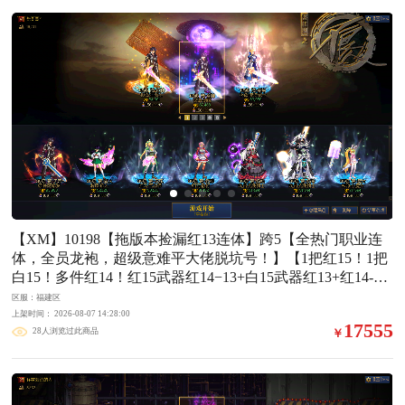
破凶17阶段，团本深渊首选】
【XM】10198【拖版本捡漏红13连体】跨5【全热门职业连
体，全员龙袍，超级意难平大佬脱坑号！】【1把红15！1把
白15！多件红14！红15武器红14−13+白15武器红13+红14-13
+7头红12+2头红11】【30套25年新春礼包，10套25年国庆礼
区服：福建区
包，40套24新春礼包，30套23新春礼包，3个龙武，26套龙
上架时间： 2026-08-07 14:28:00
17555
28人浏览过此商品
￥
袍】详细看【4+9+0+9+2+3+6+6+4】【8.7w剑魂带25年双至
尊武器红15耳环红14全身红13，8.6w狂战士带25年双至尊耳
环14全身红14-13，8.58w剑帝带25年双至尊武器15全身红1
3，8.38w阿修罗带24年双至尊头肩红13全身红12，8.36w奶