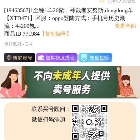
已有0人浏览过
[19463567]1至臻1羊26紫，神裁者安努斯,dongdong羊
【XTD471】区服：oppo登陆方式：手机号历史潮
流：44200氪...
查看全部
商品ID
771984
【复制编号】
蛋仔派对 -安卓
联系买号顾问：
微信扫码添加