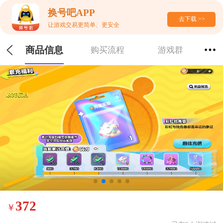
换号吧APP
去下载 >>
让游戏交易更简单、更安全
商品信息
购买流程
游戏群
372
￥