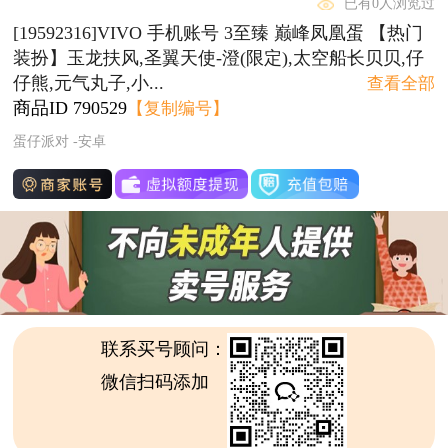
已有0人浏览过
[19592316]VIVO 手机账号 3至臻 巅峰凤凰蛋 【热门
装扮】玉龙扶风,圣翼天使-澄(限定),太空船长贝贝,仔
仔熊,元气丸子,小...
查看全部
商品ID
790529
【复制编号】
蛋仔派对 -安卓
联系买号顾问：
微信扫码添加