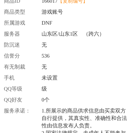
商品ID
166017
【复制编号】
商品类型
游戏账号
所属游戏
DNF
服务器
山东区/山东1区 （跨六）
防沉迷
无
信誉分
536
有无制裁
无
手机
未设置
QQ等级
级
QQ好友
0个
服务承诺：
1.所展示的商品供求信息由买卖双方
自行提供，其真实性、准确性和合法
性由信息发布人负责。
2.国家法律规定，未成年人不能参与