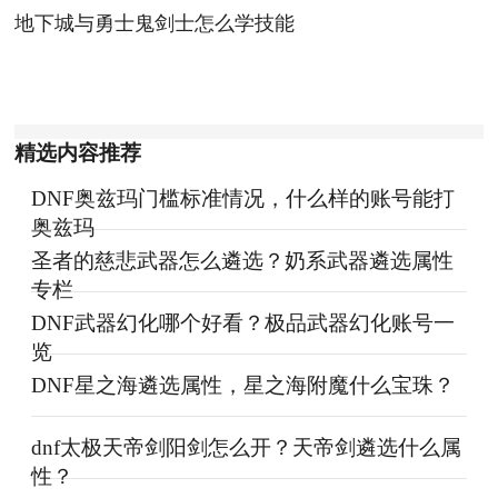
地下城与勇士鬼剑士怎么学技能
精选内容推荐
DNF奥兹玛门槛标准情况，什么样的账号能打
奥兹玛
圣者的慈悲武器怎么遴选？奶系武器遴选属性
专栏
DNF武器幻化哪个好看？极品武器幻化账号一
览
DNF星之海遴选属性，星之海附魔什么宝珠？
dnf太极天帝剑阳剑怎么开？天帝剑遴选什么属
性？