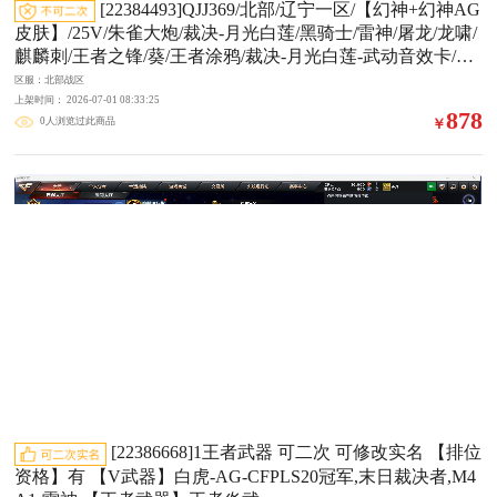
[22384493]QJJ369/北部/辽宁一区/【幻神+幻神AG
皮肤】/25V/朱雀大炮/裁决-月光白莲/黑骑士/雷神/屠龙/龙啸/
麒麟刺/王者之锋/葵/王者涂鸦/裁决-月光白莲-武动音效卡/麒
麟刺月光白莲武动工音效卡/雷神-神秘按键/火麒麟AG皮肤/
区服：北部战区
黑骑士S4冠军典藏/毁灭AG皮肤/裁决枪娘莱垃皮肤/白虎-沙
上架时间： 2026-07-01 08:33:25
878
0人浏览过此商品
￥
场霸主AG 皮肤/永久包赔
[22386668]1王者武器 可二次 可修改实名 【排位
资格】有 【V武器】白虎-AG-CFPLS20冠军,末日裁决者,M4