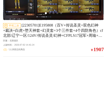
[22305701]E195808（百V+传说圣灵+双色幻神
+裁决+白虎+堕天神套+幻灵套+3个三件套+4个四防角色）cf
北部/辽宁一区/124V/传说圣灵/幻神+CFPLS17冠军+周瑜+王
者幻神/裁决/白虎/QBZ金色蔷薇+QBZ王者蔷薇/3炼狱/堕天
区服：北部战区
神套+幻灵套/黑骑士三件套+毁灭三件套+雷神三件套+极光
上架时间： 2026-07-02 14:45:24
1907
1人浏览过此商品
￥
带卡/影豹（四防）/王者春（四防）/王者葵貂蝉（四防）/王
者玲珑小乔（四防）/多皮可排