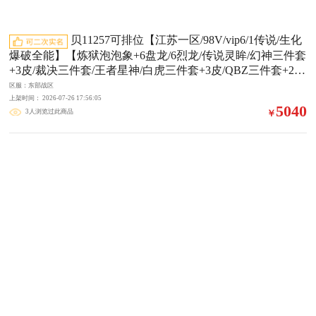
贝11257可排位【江苏一区/98V/vip6/1传说/生化
爆破全能】【炼狱泡泡象+6盘龙/6烈龙/传说灵眸/幻神三件套
+3皮/裁决三件套/王者星神/白虎三件套+3皮/QBZ三件套+2
皮/泡泡象背包/黄金猫猫手套/9手呛COP+USP+柯尔特/7套雷/
区服：东部战区
3四防角色】【M200-幻神/幻神音效卡/幻神-冠军之幻皮/幻
上架时间： 2026-07-26 17:56:05
5040
3人浏览过此商品
￥
神-荣耀世冠白鲨皮/幻神-CFS2022皮】【AWM-裁决/AWM-
裁决音效卡/裁决-流光秘银】【COP 357-雷霆王者+2/泡泡象
COP357/柯尔特-无冕之王/USP-雷暴-深海特遣队】【Scar Lig
ht-白虎/Scar Light-白虎音效卡/白虎-巅峰荣耀皮/白虎-虎啸