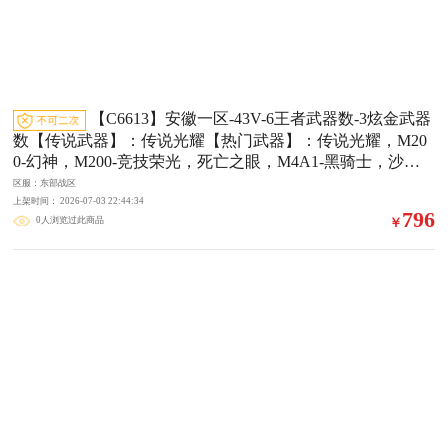
【C6613】安徽一区-43V-6王者武器数-3炫金武器
数【传说武器】：传说光耀【热门武器】：传说光耀，M20
0-幻神，M200-竞技荣光，死亡之眼，M4A1-黑骑士，沙鹰-
修罗【王者炫金武器】：高爆手雷-雷霆王者，烟雾弹-雷霆
区服：东部战区
王者，炫金黑龙，炫金毁灭，炫金修罗【音效卡】：屠龙-电
上架时间： 2026-07-03 22:44:34
796
0人浏览过此商品
￥
竞之星-竞星跃动音效卡，Barrett-毁灭音效卡，HK417-朱雀-
电竞之星-竞星跃动音效卡【皮肤】：裁决-羽掣 皮肤，裁决-
胜者为王 皮肤，雷神-源计划2.0专属 皮肤，火麒麟-斗烈龙
驹 皮肤，毁灭-风暴，毁灭-英雄计划 皮肤，M4A1-千变-孔
明皮肤，黑龙-能量核心，黑骑士-伏羲，无影-暗月，无影-