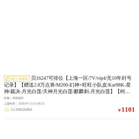
贝16247可排位【上海一区/7V/vip4/无10年封号
记录】【赠送2.8万点券/M200-幻神+旺旺小队皮/Kar98K-星
神/裁决-月光白莲/天神月光白莲/麒麟刺-月光白莲】【柯尔
特-枪娘莱拉】【9A91-烈火】【白虎-月光白莲皮/雷神-月光
区服：东部战区
白莲皮】【迷你生化手雷】【龙啸-烈火龙威】【猫猫手套】
上架时间： 2026-07-15 15:00:21
1101
0人浏览过此商品
￥
【超级对讲机/防弹头盔2/防弹衣2/C4工具钳2/手雷包2/防化
服2】