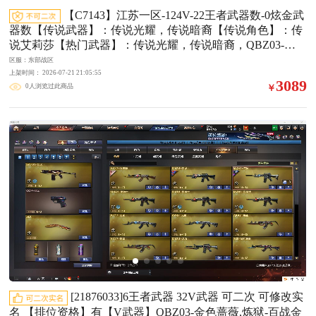
【C7143】江苏一区-124V-22王者武器数-0炫金武
器数【传说武器】：传说光耀，传说暗裔【传说角色】：传
说艾莉莎【热门武器】：传说光耀，传说暗裔，QBZ03-金
色蔷薇，Scar Light-白虎，HK417-朱雀，M200-幻神，M200-
区服：东部战区
竞技荣光，荣耀世冠-柯尔特，Kar98K-星神，金色小号，Cat
上架时间： 2026-07-21 21:05:55
3089
0人浏览过此商品
￥
-刀锋，炼狱-迷你小钢，毒蜂，牛牛-AK47，M4A1-黑骑
士，汤姆逊-烈龙*7，RPK-盘龙*2，加特林-炼狱*7，斯泰尔-
蝴蝶，羊驼玩偶，USP-雷暴，沙鹰-修罗*3，柯尔特-赛博朋
克，荣耀世冠-龙啸，金刚伞【王者炫金武器】：王者凤吟，
斩神刀-雷暴王者，王者之魄闪光弹【音效
[21876033]6王者武器 32V武器 可二次 可修改实
名 【排位资格】有【V武器】QBZ03-金色蔷薇,炼狱-百战金