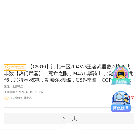
羽皮肤，火麒麟-平天大圣，火麒麟-心动糖果，毁灭-荣耀之
怒，M4A1-千变-孔明皮肤，AK47-B-常胜将军-刘备*2，AK
47-B-常胜将军-孙权，屠龙-荣耀之锋【角色】：关小雨，战
地猎狐，王者涂鸦，奇洋探员，暗夜-X，初恋灵狐，飞虎
队-X，风暴女，嘉年华灵狐，娟娟，斯沃特-X，蜀雪，游珑
儿【人偶武器】：斯泰尔-蝴蝶，AWM-灵狐-15周年嘉年
华，迷你裂空之翼，迷你曼提柯尔，迷你火种*2，深渊终结
者手雷，闪光弹-貂蝉，高爆手雷-大乔，灵狐娃娃手雷【暴
走生化】：死亡之眼，超级对讲机【挑战大师】：神圣爆裂
者III*2，冰龙粉碎者-白马银枪*2，激光毁灭者III-白马银
【C5819】河北一区-104V-5王者武器数-3炫金武
枪，试炼破坏者III，KAC-圣炎切割者III【英雄级武器】：A
器数【热门武器】：死亡之眼，M4A1-黑骑士，汤姆逊-烈龙
K47-火麒麟，M4A1-雷神，M4A1-黑骑士，AN94-超新星，
*6，加特林-炼狱，斯泰尔-蝴蝶，USP-雷暴，COP-堕天神，
M4A1-武圣，HK417-朱雀，Scar Light-白虎，QBZ03-云龙*
沙鹰-修罗*2【王者炫金武器】：王者之魄，炼狱-悦蓝，炫
2，黑武士-锦绣游龙，超新星-热带奇洋，QBZ03-金色蔷
区服：北部战区
金雷神，炫金毁灭，炫金天龙【音效卡】：AK47-火麒麟音
上架时间： 2026-07-08 17:17:50
薇，AK47-B-常胜将军，王者之烈-觉醒版，AWM-天龙，Ba
897
0人浏览过此商品
￥
效卡，M4A1-雷神音效卡，M4A1-黑骑士音效卡，Barrett-毁
rrett-毁灭，Barrett-朱雀，王者风神-觉醒版，沙鹰-修罗*2，U
灭音效卡【皮肤】：雷神-星空，火麒麟-雷神，毁灭-荣耀之
SP-雷暴，COP 357-云龙，屠龙*2，龙啸-热带奇洋，斩神刀-
怒，黑骑士-暗月，战神-粉色甜心皮肤*2，战神-紫绶金章皮
雷暴，王者之锋-觉醒版，王者之啸-觉醒版，高爆手雷-雷暴
下一页
肤*5，战神-流金岁月皮肤*2，AWM-天龙-传奇70KG，AW
*4，高爆手雷-云龙*3，手雷-热带奇洋，闪光弹-雷暴*4，闪
M-天龙-传奇白鲨，修罗-能量核心【角色】：葵，炫
光弹-云龙*4，烟雾弹-雷暴*5，烟雾弹-幻灵，烟雾弹-云龙*
4，M4A1-赤狱骑士，M4A1-苍鸣雷神【道具】：BS战队炫