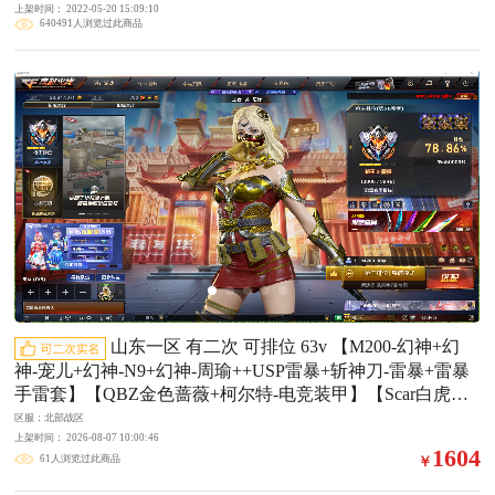
上架时间： 2022-05-20 15:09:10
640491人浏览过此商品
山东一区 有二次 可排位 63v 【M200-幻神+幻
神-宠儿+幻神-N9+幻神-周瑜++USP雷暴+斩神刀-雷暴+雷暴
手雷套】【QBZ金色蔷薇+柯尔特-电竞装甲】【Scar白虎】
【火麒麟+火麒麟-冠军之心】【黑龙+黑龙-能量核心】【雷
区服：北部战区
神+雷神-耀金】【黑骑士+黑骑士-白马银枪】【毁灭+毁灭-
上架时间： 2026-08-07 10:00:46
1604
61人浏览过此商品
￥
黑大圣+毁灭音效卡】【电竞装甲手雷套】【马来剑-夜魔
+夜魔手雷套】王者之心 王者之怒 炫金火麒麟 死神 黑鲨 烈