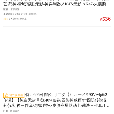
芒,死神-雪域霜狐,无影-神兵利器,AK47-无影,AK47-火麒麟,A
K47-黑鲨,AK47-B-战士,AK47-B-战神,AK-47-猩红传说,M4A
区服：北部战区
1-雷神,M4A1-黑骑士,M4A1-黑龙,M4A1-龙血,Barrett-毁灭,Bar
上架时间： 2026-07-29 13:41:16
536
5人浏览过此商品
￥
rett-暗月传说,AWM-裁决,AA-12-雷霆,9A91-烈火,加特林-炼
狱,屠龙【王者武器】王者之幻-觉醒版,王者之武,王者之怒,王
者之锋,王者之击,炼狱-悦蓝,超新星-悦享【狙击枪稀有皮
肤】AWM-天龙-传奇白鲨【音效道具】AK47-火麒麟音效卡,
AK47-火麒麟-怀旧音效卡,死神-雪域霜狐-怀旧音效卡
特29695可排位-可二次【江西一区/190V/vip6/2
传说】【纯白无封号/送40w点券/四防神威莲华/四防传说艾
莉莎/幻神三件套/2把幻神+3皮肤竞星跃动卡/裁决三件套/19
把手呛拉满/COP+USP+柯尔特/98K量子套/幻灵套G36C幻影
区服：南部战区