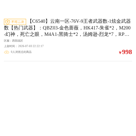
【C6540】云南一区-76V-9王者武器数-1炫金武器
数【热门武器】：QBZ03-金色蔷薇，HK417-朱雀*2，M200
-幻神，死亡之眼，M4A1-黑骑士*2，汤姆逊-烈龙*7，RPK-
盘龙*2，加特林-炼狱，斯泰尔-蝴蝶，COP-白鲨，沙鹰-修罗
区服：西部战区
*5【王者炫金武器】：超新星-悦享，王者之武，王者之光，
上架时间： 2026-07-03 22:22:17
998
0人浏览过此商品
￥
烈龙-悦心，炫金骑士【音效卡】：AK47-火麒麟音效卡，Ba
rrett-毁灭音效卡，QBZ03-金色蔷薇音效卡【皮肤】：QBZ03
-AG-CFPLS19冠军，雷神-荣耀之魄，雷神-耀金皮肤，雷神-
R.LGD-CFPLS18冠军，雷神-宇航兔皮肤，火麒麟-冠军之
心，火麒麟-心动糖果，