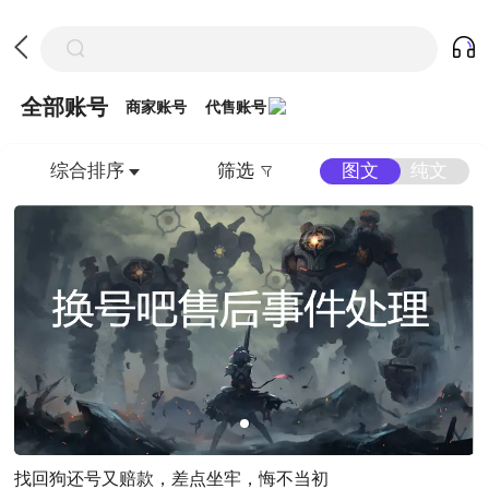
全部账号
商家账号
代售账号
综合排序
图文
纯文
筛选
找回狗还号又赔款，差点坐牢，悔不当初