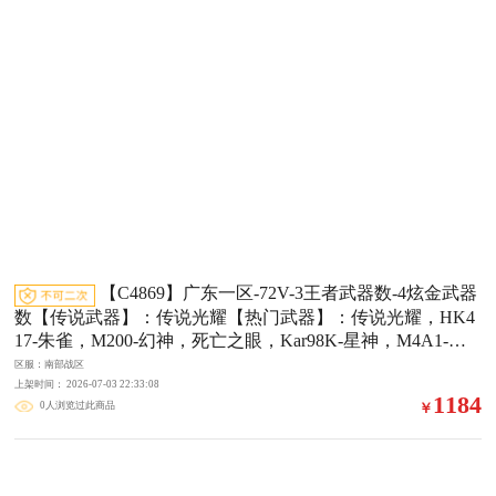
火 裁决 修罗 天神 屠龙 【小人枪】雷神-精英刀锋 【角色】4
防王葵貂蝉 4防王者-魅影 乔伊教练 4防王者零-国色天香 修
道士 樱 如赛季更新等不可抗拒因素发生变化、时限道具不
保证所剩时间 如有号中有战队需解除或退出只能协调解除不
保证解除成功
【C4869】广东一区-72V-3王者武器数-4炫金武器
数【传说武器】：传说光耀【热门武器】：传说光耀，HK4
17-朱雀，M200-幻神，死亡之眼，Kar98K-星神，M4A1-黑
骑士*2，汤姆逊-烈龙*6，加特林-炼狱，金色蔷薇-空，降世
区服：南部战区
魔童，沙鹰-修罗*5【王者炫金武器】：炼狱-悦蓝，炫金骑
上架时间： 2026-07-03 22:33:08
1184
0人浏览过此商品
￥
士，炫金雷神*3【音效卡】：AK47-火麒麟音效卡，M4A1-
黑龙音效卡，M4A1-黑骑士音效卡，Barrett-毁灭音效卡，Ba
rrett-极光音效卡【皮肤】：雷神-星空，雷神-神秘按键 皮
肤，火麒麟-雷神，火麒麟-平天大圣，火麒麟-心动糖果，毁