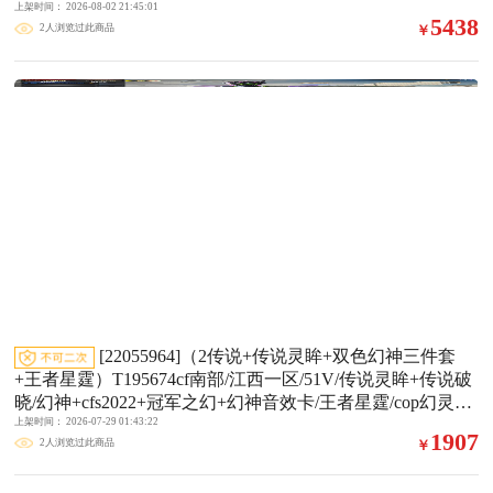
带皮肤/白虎三件套/八面凌龙/蝴蝶刀/5四防角色/10多套雷/雷
上架时间： 2026-08-02 21:45:01
5438
2人浏览过此商品
￥
神三件套/毁灭三件套/黑骑士三件套/音效卡皮肤都挺多】
【M200-幻神+2/幻神-荣耀世冠EP 皮肤/幻神-宠儿-2021MVP/
幻神-AG-CFPLS17冠军】【AWM-裁决/AWM-裁决音效卡/裁
决-叶芒苍灵/量子聚变皮肤】【白虎之魄】【炽芒蝶刃】【G
36C-幻影/八面凌龙】【柯尔
[22055964]（2传说+传说灵眸+双色幻神三件套
+王者星霆）T195674cf南部/江西一区/51V/传说灵眸+传说破
晓/幻神+cfs2022+冠军之幻+幻神音效卡/王者星霆/cop幻灵+c
上架时间： 2026-07-29 01:43:22
op云龙/裁决+流光秘银/qbz+巅峰荣耀/雷神+荣耀之魄+音效
1907
2人浏览过此商品
￥
卡/毁灭+冠军之怒+音效卡/黑龙+冠军之武+音效卡/白虎-九尾
白狐/冠军之刃/隼+王者潘多拉4防/5音效卡/多皮