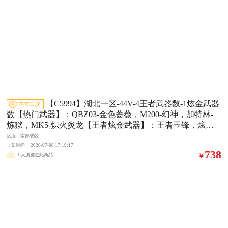
【C5994】湖北一区-44V-4王者武器数-1炫金武器
数【热门武器】：QBZ03-金色蔷薇，M200-幻神，加特林-
炼狱，MK5-炽火炎龙【王者炫金武器】：王者玉锋，炫金
超新星【皮肤】：M200-幻神-黄忠皮肤，雷神-R.LGD-CFPL
区服：南部战区
S18冠军，雷神-烈虎皮肤，雷神-源计划2.0专属 皮肤，雷神-
上架时间： 2026-07-08 17:19:17
738
0人浏览过此商品
￥
化蛇 皮肤，毁灭-星空，M4A1-千变-孔明皮肤，战神-粉色甜
心皮肤，战神-流金岁月皮肤【角色】：电竞教官-云悠悠，
战地猎狐，王者炫，王者沙漠玫瑰，雪域霜狐，奇洋探员，
乔伊教练，修道士，云海玲珑，初恋灵狐，电竞少女，芳心
审判者，飞虎队-X，0号玩家，零-水下丽影，灵狐者-七夕宝
贝，龙儿