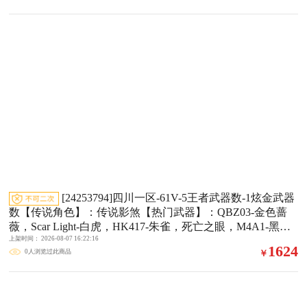
[24253794]四川一区-61V-5王者武器数-1炫金武器
数【传说角色】：传说影煞【热门武器】：QBZ03-金色蔷
薇，Scar Light-白虎，HK417-朱雀，死亡之眼，M4A1-黑骑
上架时间： 2026-08-07 16:22:16
士，斯泰尔-蝴蝶，USP-雷暴，沙鹰-修罗*2【王者炫金武
1624
0人浏览过此商品
￥
器】：王者星霆，炫金骑士【音效卡】：AN94-超新星-热带
奇洋音效卡，HK417-朱雀音效卡【皮肤】：ScarLight-白虎-
冠军之虎皮肤，雷神-荣耀之魄，雷神-虎将，雷神-宠儿-2019
MVP，雷神-神秘按键 皮肤，火麒麟-冠军之心，火麒麟-轻