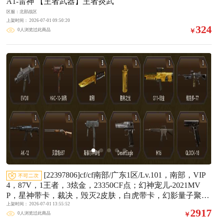
A1-雷神 【王者武器】王者炎武
区服：北部战区
上架时间： 2026-07-01 09:50:20
324
0人浏览过此商品
￥
[22397806]cf/cf南部/广东1区/Lv.101，南部，VIP
4，87V，1王者，3炫金，23350CF点；幻神宠儿-2021MV
P，星神带卡，裁决，毁灭2皮肤，白虎带卡，幻影量子聚
上架时间： 2026-07-01 13:55:52
变，雷神3皮肤，火麒麟CFSTAR，3烈龙，2炼狱，1蝴蝶
2917
0人浏览过此商品
￥
刀，2副武（USP-雷暴，沙鹰-修罗），1套手雷