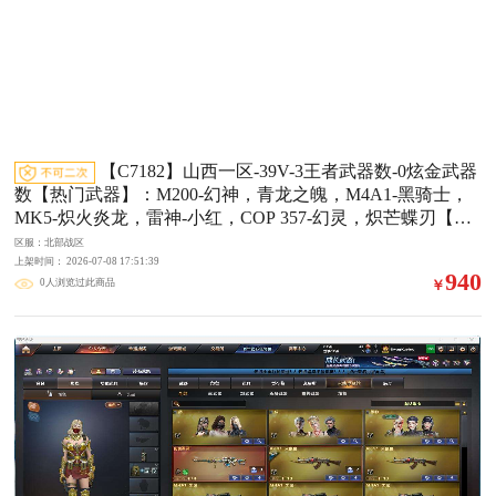
【C7182】山西一区-39V-3王者武器数-0炫金武器
数【热门武器】：M200-幻神，青龙之魄，M4A1-黑骑士，
MK5-炽火炎龙，雷神-小红，COP 357-幻灵，炽芒蝶刃【王
者炫金武器】：青龙之魄【音效卡】：M4A1-黑骑士音效
区服：北部战区
卡，天罚-斗烈龙驹-斗烈音效卡，屠龙-斗烈龙驹-斗烈音效卡
上架时间： 2026-07-08 17:51:39
940
0人浏览过此商品
￥
【皮肤】：幻神-宠儿-2021MVP，M200-幻神-N9-2022MV
P，雷神-暗月，雷神-宠儿-2019MVP，火麒麟-心动糖果，M
4A1-千变-孔明皮肤，屠龙-星火燎原【角色】：王者春，奇
洋探员，修道士，云海玲珑，斗烈龙骑，暗夜-X，虎妞，嘉
年华灵狐，娟娟，兰-新年限定，灵狐者-X，潘多拉