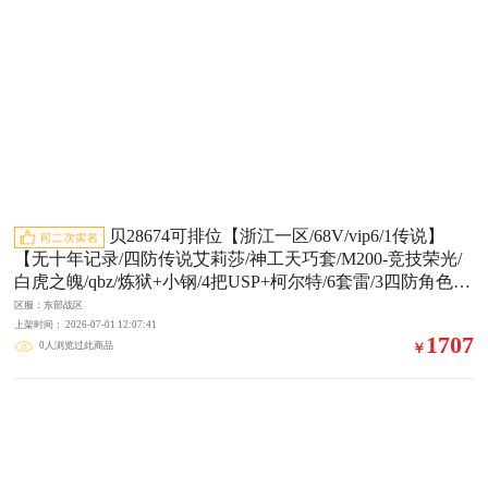
灭耀金皮肤，毁灭-英雄计划 皮肤，黑龙-能量
贝28674可排位【浙江一区/68V/vip6/1传说】
【无十年记录/四防传说艾莉莎/神工天巧套/M200-竞技荣光/
白虎之魄/qbz/炼狱+小钢/4把USP+柯尔特/6套雷/3四防角色/
雷神三件套/黑骑士三件套】【USP-神工天巧4】【QBZ03-金
区服：东部战区
色蔷薇】【M4A1-雷神2/M4A1-雷神音效卡/雷神-暗月】【Ba
上架时间： 2026-07-01 12:07:41
1707
0人浏览过此商品
￥
rrett-毁灭2/毁灭-魔灵皮肤/毁灭-虹光风暴 皮肤/毁灭-暗月】
【AK47-火麒麟2/火麒麟-CFSTAR2/火麒麟-平天大圣】【M4
A1-黑骑士/M4A1-黑骑士音效卡/M4A1-黑骑士-娜塔莉娅 皮
肤/黑骑士-海王3】【无影-神兵利器】【黑武士-锦绣游龙】
【天龙-CF