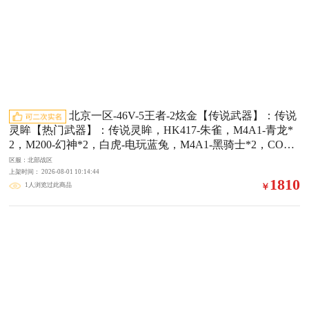
北京一区-46V-5王者-2炫金【传说武器】：传说
灵眸【热门武器】：传说灵眸，HK417-朱雀，M4A1-青龙*
2，M200-幻神*2，白虎-电玩蓝兔，M4A1-黑骑士*2，COP 3
57-幻灵，沙鹰-修罗*2【王者炫金武器】：炫金火麒麟，炫
区服：北部战区
金毁灭【音效卡】：屠龙-动感闪耀 音效卡，M4A1-黑骑士
上架时间： 2026-08-01 10:14:44
1810
1人浏览过此商品
￥
音效卡，Barrett-极光音效卡【稀有皮肤】：M200-幻神-黄忠
皮肤，幻神-巅峰荣耀，幻神-降龙，M200-幻神-荣耀世冠白
鲨，幻神-纸灯龙皮肤，白虎-电玩粉兔皮肤，M4A1-战神赵
云，火麒麟-平天大圣，火麒麟-心动糖果，黑骑士-暗月，毁
灭-冠军之怒，毁灭-黑大圣皮肤【角色】：王者