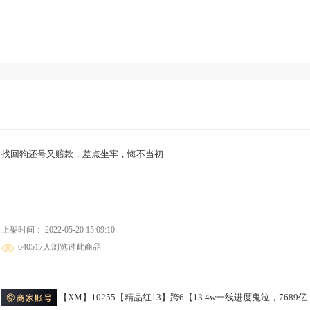
找回狗还号又赔款，差点坐牢，悔不当初
上架时间： 2022-05-20 15:09:10
640517人浏览过此商品
【XM】10255【精品红13】跨6【13.4w一线进度鬼泣，7689亿