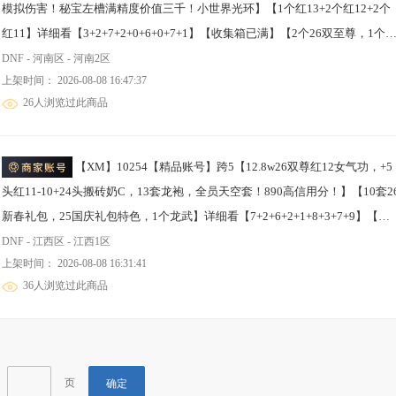
模拟伤害！秘宝左槽满精度价值三千！小世界光环】【1个红13+2个红12+2个
红11】详细看【3+2+7+2+0+6+0+7+1】【收集箱已满】【2个26双至尊，1个2
双至尊，25国庆特色齐全，5套龙袍，1个龙武】【13.38w鬼泣带26双至尊全身
DNF - 河南区 - 河南2区
上架时间： 2026-08-08 16:47:37
完美红13，13w女气功带26双至尊武器耳环红13全身红12，12.9w剑帝带24双
26人浏览过此商品
至尊武器13耳环红13全身红12，11.86w奶妈全身红12-11，11.68w奶爸全身红
11，连体多个满级搬砖角色】【共25个满级角色，团本深渊首选！】【902高
信用分 6年无制裁！】
【XM】10254【精品账号】跨5【12.8w26双尊红12女气功，+5
头红11-10+24头搬砖奶C，13套龙袍，全员天空套！890高信用分！】【10套2
新春礼包，25国庆礼包特色，1个龙武】详细看【7+2+6+2+1+8+3+7+9】【时
装栏有特色详阅】【12.8w女气功带26双至尊武器13耳环红13全身红12混3件
DNF - 江西区 - 江西1区
上架时间： 2026-08-08 16:31:41
11，11.2w狂战士全身红11-10，9w帕拉丁武器12全身红11-10，8.6w剑魂全身
36人浏览过此商品
红11-10，8.4w战法全身红11-10，10.2w龙袍阿修罗武器12耳环红10，8.2w龙
阿修罗大半身红10，连体多个龙袍满级搬砖角色】【共25个满级角色，团本深
渊首选，有榜单】
页
确定