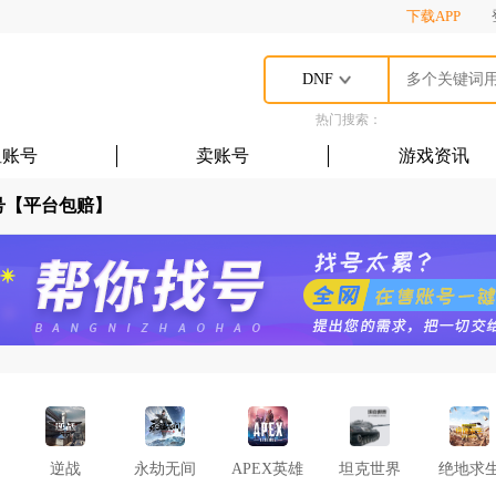
下载APP
DNF
热门搜索：
租账号
卖账号
游戏资讯
号【平台包赔】
逆战
永劫无间
APEX英雄
坦克世界
绝地求