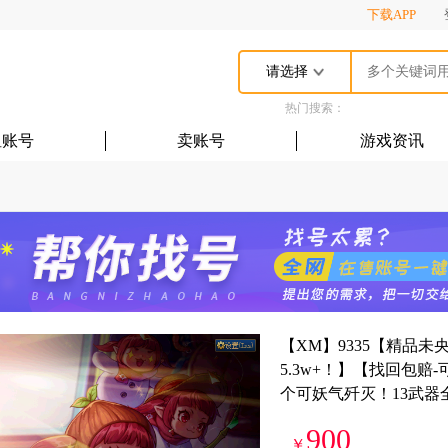
下载APP
请选择
热门搜索：
租账号
卖账号
游戏资讯
【XM】9335【精品未央
5.3w+！】【找回包赔
个可妖气歼灭！13武器全身
900
￥