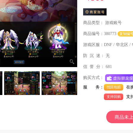
商品类型：
游戏账号
商品编号：380773
复制编
游戏区服：
DNF / 华北区 /
防 沉 迷：
无
信 誉 分：
681
购买方式：
服 务：
在
找回包赔
支
支持回购
商品未