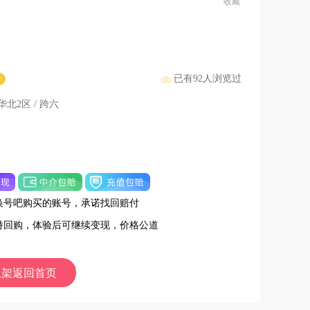
收藏
已有
92
人浏览过
号
 华北2区 / 跨六
换号吧购买的账号，承诺找回赔付
持回购，体验后可继续变现，价格公道
上架返回首页