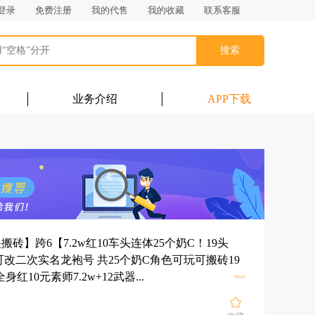
登录
免费注册
我的代售
我的收藏
联系客服
搜索
业务介绍
APP下载
搬砖】跨6【7.2w红10车头连体25个奶C！19头
-可改二次实名龙袍号 共25个奶C角色可玩可搬砖19
展开
红10元素师7.2w+12武器...
查看全部