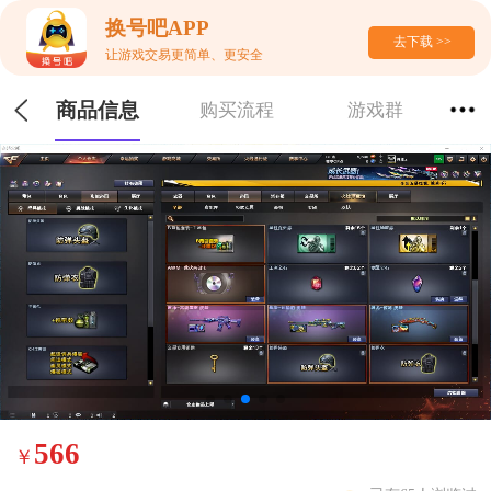
换号吧APP
去下载 >>
让游戏交易更简单、更安全
商品信息
购买流程
游戏群
566
￥