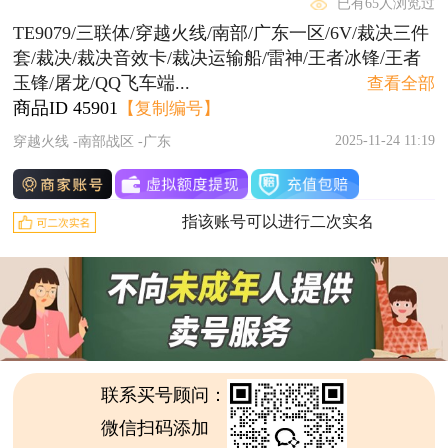
已有65人浏览过
TE9079/三联体/穿越火线/南部/广东一区/6V/裁决三件
套/裁决/裁决音效卡/裁决运输船/雷神/王者冰锋/王者
玉锋/屠龙/QQ飞车端...
查看全部
商品ID
45901
【复制编号】
2025-11-24 11:19
穿越火线 -南部战区 -广东
指该账号可以进行二次实名
联系买号顾问：
微信扫码添加