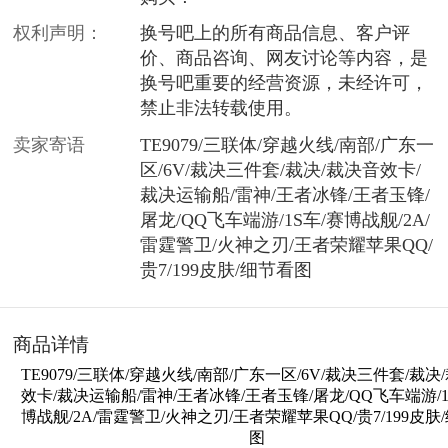
权利声明：
换号吧上的所有商品信息、客户评
价、商品咨询、网友讨论等内容，是
换号吧重要的经营资源，未经许可，
禁止非法转载使用。
卖家寄语
TE9079/三联体/穿越火线/南部/广东一
区/6V/裁决三件套/裁决/裁决音效卡/
裁决运输船/雷神/王者冰锋/王者玉锋/
屠龙/QQ飞车端游/1S车/赛博战舰/2A/
雷霆警卫/火神之刃/王者荣耀苹果QQ/
贵7/199皮肤/细节看图
商品详情
TE9079/三联体/穿越火线/南部/广东一区/6V/裁决三件套/裁决
效卡/裁决运输船/雷神/王者冰锋/王者玉锋/屠龙/QQ飞车端游/1
博战舰/2A/雷霆警卫/火神之刃/王者荣耀苹果QQ/贵7/199皮肤
图