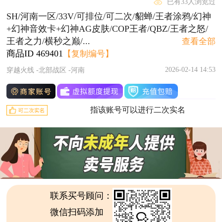
已有33人浏览过
SH/河南一区/33V/可排位/可二次/貂蝉/王者涂鸦/幻神
+幻神音效卡+幻神AG皮肤/COP王者/QBZ/王者之怒/
王者之力/横秒之巅/...
查看全部
商品ID
469401
【复制编号】
2026-02-14 14:53
穿越火线 -北部战区 -河南
指该账号可以进行二次实名
联系买号顾问：
微信扫码添加