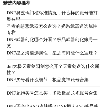
精选内容推荐
DNF奥兹玛门槛标准情况，什么样的账号能打
奥兹玛
圣者的慈悲武器怎么遴选？奶系武器遴选属性
专栏
DNF武器幻化哪个好看？极品武器幻化账号一
览
DNF星之海遴选属性，星之海附魔什么宝珠？
dnf太极天帝剑阳剑怎么开？天帝剑遴选什么属
性？
DNF买号看什么细节，极品魔神账号合集
DNF龙袍买号怎么买，多款极品龙袍账号合集
DNF还会出SAO皮肤吗？DNF桐人SAO账号账