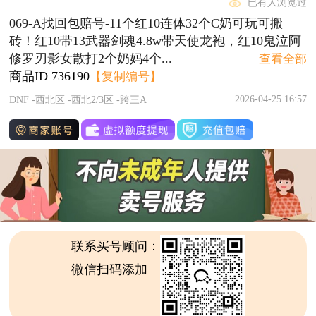
已有人浏览过
069-A找回包赔号-11个红10连体32个C奶可玩可搬
砖！红10带13武器剑魂4.8w带天使龙袍，红10鬼泣阿
修罗刃影女散打2个奶妈4个...
查看全部
商品ID
736190
【复制编号】
2026-04-25 16:57
DNF -西北区 -西北2/3区 -跨三A
联系买号顾问：
微信扫码添加