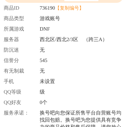
商品ID
736190
【复制编号】
商品类型
游戏账号
所属游戏
DNF
服务器
西北区/西北2/3区 （跨三A）
防沉迷
无
信誉分
545
有无制裁
无
手机
未设置
QQ等级
级
QQ好友
0个
服务承诺：
换号吧向您保证所售平台自营账号均
找回包赔。换号吧为您提供具有竞争
力的商品价格和售后保障，请您放心