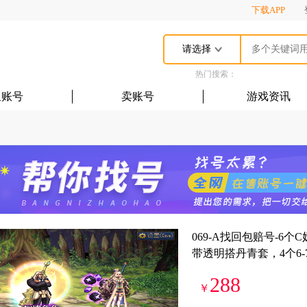
下载APP
请选择
热门搜索：
租账号
卖账号
游戏资讯
069-A找回包赔号-6个
带透明搭丹青套，4个6-
288
￥