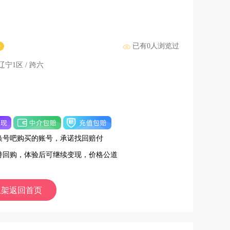
已有
0
人浏览过
号
 辽宁1区 / 跨六
换号吧购买的账号，承诺找回赔付
持回购，体验后可继续变现，价格公道
上架返回首页