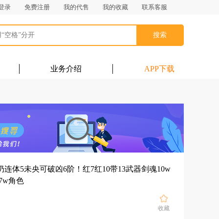
登录
免费注册
我的代售
我的收藏
联系客服
搜索
业务介绍
APP下载
C奶连体5未央可破凶6阶！红7红10带13武器剑魂10w
展开
7w角色
收藏