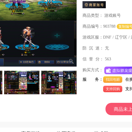
商品类型：
游戏账号
商品编号：903788
复制编
游戏区服：
DNF / 辽宁区 /
防 沉 迷：
无
信 誉 分：
563
购买方式：
服 务：
在
找回包赔
支
支持回购
商品未