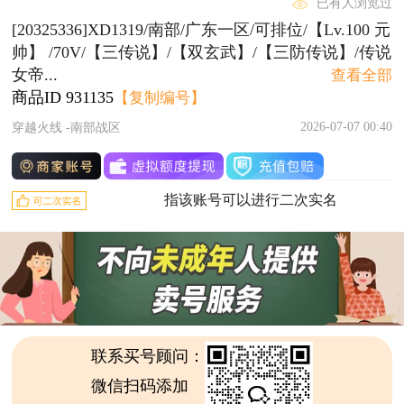
已有人浏览过
[20325336]XD1319/南部/广东一区/可排位/【Lv.100 元
帅】 /70V/【三传说】/【双玄武】/【三防传说】/传说
女帝...
查看全部
商品ID
931135
【复制编号】
2026-07-07 00:40
穿越火线 -南部战区
指该账号可以进行二次实名
联系买号顾问：
微信扫码添加