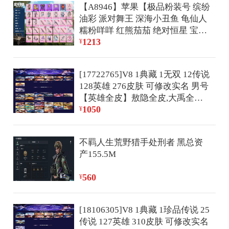
【A8946】苹果【极品粉装号 缤纷
油彩 派对舞王 深海小丑鱼 龟仙人
糯粉咩咩 红熊茄茄 绝对恒星 宝贝
1213
奶油派 天使彩虹糖 缤纷油彩
¥
SCAR-L-童趣迷兔(四级) M416-电
玩时刻(五级) M416-灵猫魔法师
[17722765]V8 1典藏 1无双 12传说
(三级) AUG-暖羊咩咩(五级) 蜜獾-
128英雄 276皮肤 可修改实名 男号
荧海星豚(七级) UMP45-量子极限
【英雄全皮】敖隐全皮,大禹全皮
(五级) Kar98K-巳巳如意(五级) 】
1050
【稀有英雄】敖隐(小龙人),大司
¥
手Q-11粉装-11特效枪-2载具-6粉
命,嬴政(始皇帝),韩信(韩跳跳),夏
色飞行器-79859热力值-10王牌印
洛特(夏师傅),艾琳,橘右京(橘子),
记-198套装-250枪皮【热门品
不羁人生荒野猎手处刑者 黑总资
娜可露露(鸟人),不知火舞,赵云,金
类】：粉装-缤纷油彩，套装-派对
产155.5M
蝉(唐僧),戈娅【荣耀水晶】九霄神
舞王，套装-深海小丑鱼，套装-龟
辉(木兰典藏)【无双皮】韩信群星
仙人，套装-糯粉咩咩，套装-红熊
560
¥
魔术团(韩信无双)【传说皮】踏浪
茄茄【粉色套装】：角色-绝对恒
归,零号·赤焰,地狱火,地狱之眼,一
星，粉装-宝贝
念神魔,炽阳神光,音你心动-周瑜,鹤
[18106305]V8 1典藏 1珍品传说 25
羽星尊,灼幽烈阳【珍宝阁皮】蔷
传说 127英雄 310皮肤 可修改实名
薇恋人,女武神,玩趣恶龙【赛季/战