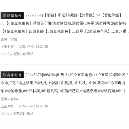
[22290651]【邮箱】不送邮/死邮【总黄数】94【冒险等级】
60【6命金色角色】满命芙宁娜,满命纳西妲,满命雷电将军,满命钟离,满命刻晴
【4命金色角色】四命莫娜【3命金色角色】三命琴【2命金色角色】二命八重
子,二命提纳里,二命迪卢克【1命金色角色】一命枫原万叶,一命甘雨,一命迪希
原神 - 官服 -
上架时间： 2026-07-01 18:27:50
雅,一命七七【0命金色角色】梦见月瑞希,玛薇卡,恰斯卡,基尼奇,千织,神里绫华,
0人浏览过此商品
优菈,温迪【5精武器】雾切之回光【2精武器】护摩之杖,阿莫斯之弓【1精武
器】碧落之珑,若水,神乐之真意,息灾,薙草之稻光,和璞鸢,贯虹之槊,磐岩结绿,天
空之傲,天空之卷,天空之脊,天空之翼,天空之刃,四风原典
[22445276]60级/64黄/男主/30个五星角色/11个五星武器5命琴,2
命迪卢克,2命提纳里,2命七七,1命魈,1命莫娜,1命胡桃,1命神里绫华,0命雷电将
军,0命迪希雅,0命菲林斯,0命菈乌玛,0命茜特菈莉,0命芙宁娜,0命纳西妲,0命甘
雨,0命瓦雷莎,0命玛薇卡,0命梦见月瑞希,0命桑多涅,0命希诺宁,0命奈芙尔,0命
原神 - 官服 -
上架时间： 2026-07-02 14:48:26
兰,0命基尼奇,0命刻晴,0命优菈,0命丝柯克,精2天空之刃,精2四风原典,精1飞雷
0人浏览过此商品
弦振,精1赤沙之杖,精1裁叶萃光,精1苍古自由之誓,精1终末嗟叹之诗,精1灾悔,精
护摩之杖,精1天空之脊