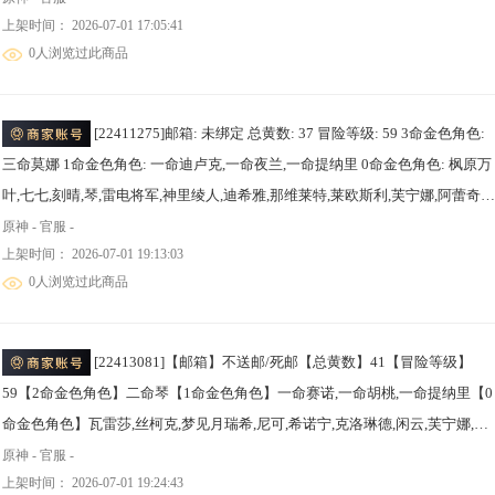
上架时间： 2026-07-01 17:05:41
露,夜兰,八重神子,申鹤,珊瑚宫心海,宵宫,神里绫华,枫原万叶,优菈,胡桃,魈,钟离,
0人浏览过此商品
迪希雅,提纳里,莫娜 【1精武器】赦罪,赤月之形,圣显之钥,息灾,薙草之稻光,飞
之弦振,雾切之回光,阿莫斯之弓,斫峰之刃,狼的末路,风鹰剑,天空之卷,天空之刃
[22411275]邮箱: 未绑定 总黄数: 37 冒险等级: 59 3命金色角色:
三命莫娜 1命金色角色: 一命迪卢克,一命夜兰,一命提纳里 0命金色角色: 枫原万
叶,七七,刻晴,琴,雷电将军,神里绫人,迪希雅,那维莱特,莱欧斯利,芙宁娜,阿蕾奇诺
基尼奇,希诺宁,玛薇卡,梦见月瑞希,丝柯克,伊涅芙,菈乌玛,奈芙尔,哥伦比娅 拥有
原神 - 官服 -
上架时间： 2026-07-01 19:13:03
武器: 狼的末路,四风原典,和璞鸢,柔灯挽歌,支离轮光,帷间夜曲 1精武器: 狼的末
0人浏览过此商品
路,四风原典,和璞鸢,柔灯挽歌,支离轮光,帷间夜曲
[22413081]【邮箱】不送邮/死邮【总黄数】41【冒险等级】
59【2命金色角色】二命琴【1命金色角色】一命赛诺,一命胡桃,一命提纳里【0
命金色角色】瓦雷莎,丝柯克,梦见月瑞希,尼可,希诺宁,克洛琳德,闲云,芙宁娜,神
里绫人,雷电将军,神里绫华,枫原万叶,魈,钟离,达达利亚,温迪,迪希雅,刻晴,迪卢克
原神 - 官服 -
上架时间： 2026-07-01 19:24:43
七七【1精武器】岩峰巡歌,雾切之回光,和璞鸢,天空之傲,天空之翼