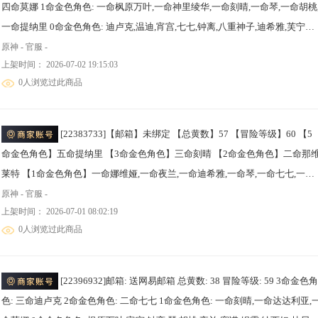
四命莫娜 1命金色角色: 一命枫原万叶,一命神里绫华,一命刻晴,一命琴,一命胡桃
一命提纳里 0命金色角色: 迪卢克,温迪,宵宫,七七,钟离,八重神子,迪希雅,芙宁娜,
玛拉妮,希诺宁,恰斯卡,丝柯克,菲林斯,杜林,哥伦比娅 拥有武器: 狼的末路,天空
原神 - 官服 -
上架时间： 2026-07-02 19:15:03
傲,风鹰剑,若水,冲浪时光,星鹫赤羽,血染荒城 1精武器: 狼的末路,天空之傲,风鹰
0人浏览过此商品
剑,若水,冲浪时光,星鹫赤羽,血染荒城
[22383733]【邮箱】未绑定 【总黄数】57 【冒险等级】60 【5
命金色角色】五命提纳里 【3命金色角色】三命刻晴 【2命金色角色】二命那
莱特 【1命金色角色】一命娜维娅,一命夜兰,一命迪希雅,一命琴,一命七七,一命
莫娜 【0命金色角色】菈乌玛,奈芙尔,阿蕾奇诺,芙宁娜,白术,流浪者,纳西妲,雷
原神 - 官服 -
上架时间： 2026-07-01 08:02:19
将军,神里绫华,枫原万叶,钟离,温迪,迪卢克 【2精武器】万世流涌大典,碧落之珑
0人浏览过此商品
【1精武器】裁断,鹤鸣余音,最初的大魔术,裁叶萃光,千夜浮梦,若水,息灾,薙草之
稻光,雾切之回光,护摩之杖,阿莫斯之弓,风鹰剑,天空之傲,天空之卷,天空之脊,天
空之刃
[22396932]邮箱: 送网易邮箱 总黄数: 38 冒险等级: 59 3命金色角
色: 三命迪卢克 2命金色角色: 二命七七 1命金色角色: 一命刻晴,一命达达利亚,