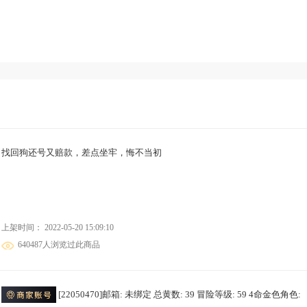
找回狗还号又赔款，差点坐牢，悔不当初
上架时间： 2022-05-20 15:09:10
640487人浏览过此商品
[22050470]邮箱: 未绑定 总黄数: 39 冒险等级: 59 4命金色角色: