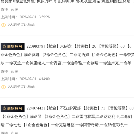
命莫娜 0命金色角色: 枫原万叶,宵宫,钟离,琴,胡桃,夜兰,赛诺,妮露,纳西妲,林尼,
宁娜,闲云,玛拉妮,茜特菈莉,梦见月瑞希,瓦雷莎,丝柯克,菈乌玛 拥有武器: 四风
原神 - 官服 -
上架时间： 2026-07-01 13:59:26
典,天空之刃,苍古自由之誓,赤角石溃杵,波乱月白经津,若水 1精武器: 四风原典,
0人浏览过此商品
天空之刃,苍古自由之誓,赤角石溃杵,波乱月白经津,若水
[22399379]【邮箱】未绑定 【总黄数】26 【冒险等级】60 【6
命金色角色】满命莫娜 【2命金色角色】二命纳西妲 【1命金色角色】一命奈
尔,一命夜兰,一命神里绫人,一命宵宫,一命迪希雅,一命刻晴,一命迪卢克,一命琴
【0命金色角色】兹白,阿蕾奇诺,芙宁娜,林尼,雷电将军,枫原万叶 【2精武器】
原神 - 官服 -
上架时间： 2026-07-01 14:14:00
空之傲 【1精武器】朏魄含光,最初的大魔术,若水,薙草之稻光,飞雷之弦振,和璞
0人浏览过此商品
鸢,阿莫斯之弓,天空之傲,天空之脊
[22407443]【邮箱】不送邮/死邮 【总黄数】71 【冒险等级】60
【6命金色角色】满命琴 【2命金色角色】二命雷电将军,二命达达利亚,二命刻
晴,二命七七 【1命金色角色】一命克洛琳德,一命阿蕾奇诺,一命那维莱特,一命
甘雨,一命迪卢克 【0命金色角色】茜特菈莉,丝柯克,娜维娅,莱欧斯利,纳西妲,妮
原神 - 官服 -