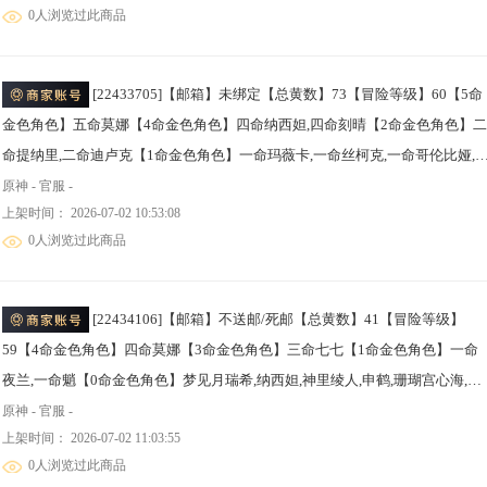
0人浏览过此商品
[22433705]【邮箱】未绑定【总黄数】73【冒险等级】60【5命
金色角色】五命莫娜【4命金色角色】四命纳西妲,四命刻晴【2命金色角色】二
命提纳里,二命迪卢克【1命金色角色】一命玛薇卡,一命丝柯克,一命哥伦比娅,
命芙宁娜,一命胡桃,一命迪希雅,一命琴,一命七七【0命金色角色】爱可菲,梦见
原神 - 官服 -
上架时间： 2026-07-02 10:53:08
月瑞希,兹白,恰斯卡,希诺宁,玛拉妮,千织,那维莱特,林尼,艾尔海森,赛诺,夜兰,申
0人浏览过此商品
鹤,雷电将军,宵宫,神里绫华,枫原万叶,魈,甘雨,钟离,可莉,温迪【2精武器】天空
傲【1精武器】冲浪时光,若水,波乱月白经津,飞雷之弦振,雾切之回光,苍古自由
之誓,阿莫斯之弓,天空之卷,天空之脊,天空之刃
[22434106]【邮箱】不送邮/死邮【总黄数】41【冒险等级】
59【4命金色角色】四命莫娜【3命金色角色】三命七七【1命金色角色】一命
夜兰,一命魈【0命金色角色】梦见月瑞希,纳西妲,神里绫人,申鹤,珊瑚宫心海,雷
电将军,神里绫华,枫原万叶,甘雨,钟离,迪希雅,刻晴,迪卢克,琴【3精武器】天空
原神 - 官服 -
上架时间： 2026-07-02 11:03:55
翼【2精武器】波乱月白经津,和璞鸢【1精武器】苍耀,裁断,圣显之钥,若水,息灾
0人浏览过此商品
不灭月华,薙草之稻光