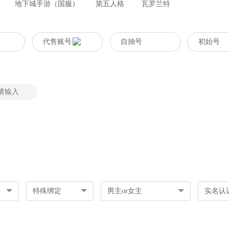
地下城手游（国服）
第五人格
瓦罗兰特
代售账号
自抽号
初始号
特殊绑定
男主or女主
实名认