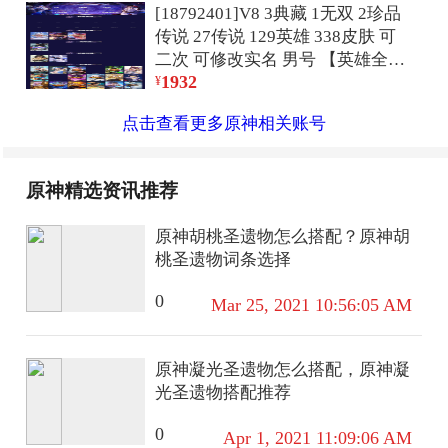
[18792401]V8 3典藏 1无双 2珍品
传说 27传说 129英雄 338皮肤 可
二次 可修改实名 男号 【英雄全
1932
皮】橘右京全皮,敖隐全皮,空空儿
¥
全皮,孙权全皮,蚩奼全皮,苍全皮,莱
点击查看更多原神相关账号
西奥全皮,影全皮,大禹全皮【稀有
英雄】敖隐(小龙人),大司命,嬴政
(始皇帝),韩信(韩跳跳),夏洛特(夏
原神精选资讯推荐
师傅),艾琳,橘右京(橘子),娜可露露
(鸟人),不知火舞,赵云,金蝉(唐僧),
原神胡桃圣遗物怎么搭配？原神胡
戈娅【荣耀水晶】最初的交响(伽
桃圣遗物词条选择
罗典藏),拾光映像(瑶典藏),杀手不
太冷【无双皮】离恨烟(公孙离无
0
Mar 25, 2021 10:56:05 AM
双)【珍品传说】沧流箭,怪盗基德
【传说皮】神骥·赴朔漠,乘龙·铭钟
鼎(赵云年限),乘龙·问璇玑(孙尚香
原神凝光圣遗物怎么搭配，原神凝
年限),神树通天,黄金射手座,黄金白
光圣遗物搭配推荐
羊座,地狱火,地狱之眼,末日机甲-孙
尚香(绿蚂蚱),淬星耀世,冠军飞将,
0
Apr 1, 2021 11:09:06 AM