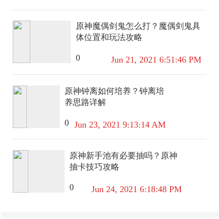
无双飞将,音你心动-小乔,超时空战
士-狄仁杰,山海·苍雷引(电光曜子),
记忆之芯(机甲兔),鲁班七号-时之
原神魔偶剑鬼怎么打？魔偶剑鬼具
奇旅,夜礼服假面【珍宝阁皮】妄
体位置和玩法攻略
想食味,万物之道,女武神【赛季/战
令皮】噬灭天穹(s37),古海寻踪
0
Jun 21, 2021 6:51:46 PM
(s33),星界游侠,海盐诗旅(s30),擒涛
扼浪(s31),潮玩骑兵,奇幻香踪,探海
原神钟离如何培养？钟离培
日志(s32),驭风魔法,玲珑珍味,流音
养思路详解
漫舞,顽趣-梦奇,地狱燃心,剑破天穹
(s35),天穹祈灯(s34),青焰无极,苍威
0
Jun 23, 2021 9:13:14 AM
无极,天穹之誓(s36),暖冬·兔眠,万
华元夜(s22),演武夺筹(s23),驱傩正
仪(s24),千军破阵(s25),蓝屏警告,银
原神新手池有必要抽吗？原神
河之约,暗影游猎(游乐娃子),潮玩
抽卡技巧攻略
骑士王,星际陆战队-达摩,胡桃异想
国,神迹守卫-墨子,航海奇遇记,圣弓
0
Jun 24, 2021 6:18:48 PM
游侠,真爱魔法,沙漠行僧(s26),吟游
魔法,夜都怪侠,金庭之子(s27),电玩
高手(电玩铁子),午后时光,大漠名