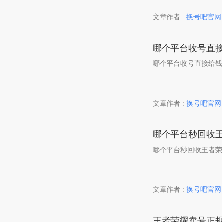
文章作者 :
换号吧官网
哪个平台收号直接
哪个平台收号直接给钱
文章作者 :
换号吧官网
哪个平台秒回收
哪个平台秒回收王者荣
文章作者 :
换号吧官网
王者荣耀卖号正