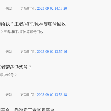
来源 :
更新时间 :
2023-09-02 14:13:20
给钱？王者/和平/原神等账号回收
？王者/和平/原神等账号回收
来源 :
更新时间 :
2023-09-02 13:57:16
王者荣耀游戏号？
耀游戏号？
来源 :
更新时间 :
2023-09-02 13:56:48
规平台，靠谱卖王者账号平台