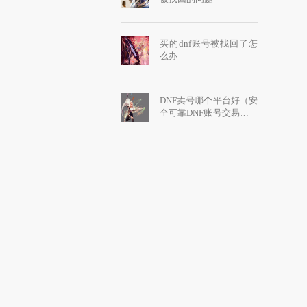
买的dnf账号被找回了怎
么办
DNF卖号哪个平台好（安
全可靠DNF账号交易平台
推荐）