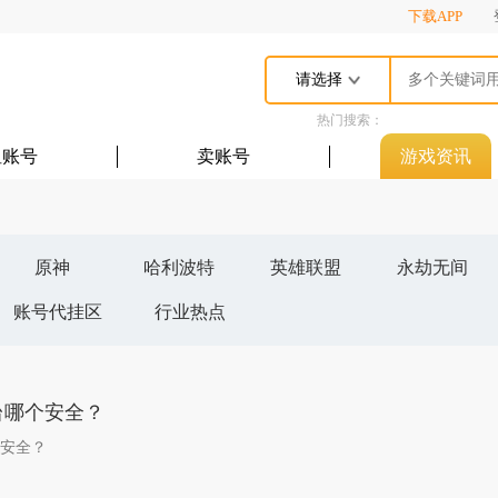
下载APP
请选择
热门搜索：
租账号
卖账号
游戏资讯
原神
哈利波特
英雄联盟
永劫无间
账号代挂区
行业热点
台哪个安全？
安全？