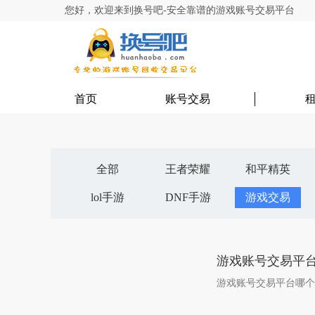
您好，欢迎来到换号吧-安全靠谱的游戏账号交易平台
首页
账号交易
全部
王者荣耀
和平精英
lol手游
DNF手游
游戏交易
游戏账号交易平
游戏账号交易平台哪个