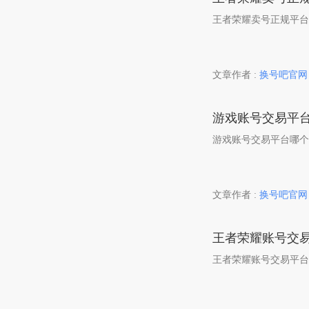
王者荣耀卖号正规平台
文章作者 :
换号吧官网
游戏账号交易平台
游戏账号交易平台哪个
文章作者 :
换号吧官网
王者荣耀账号交
王者荣耀账号交易平台