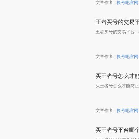
文章作者 :
换号吧官网
王者买号的交易平
王者买号的交易平台a
文章作者 :
换号吧官网
买王者号怎么才
买王者号怎么才能防止
文章作者 :
换号吧官网
买王者号平台哪