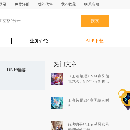
登录
免费注册
我的代售
我的收藏
联系客服
搜索
业务介绍
APP下载
热门文章
DNF端游
《王者荣耀》S34赛季段
位继承：新的征程即将开
启
王者荣耀S34赛季结束时
间
解决购买的王者荣耀账号
被找回的问题