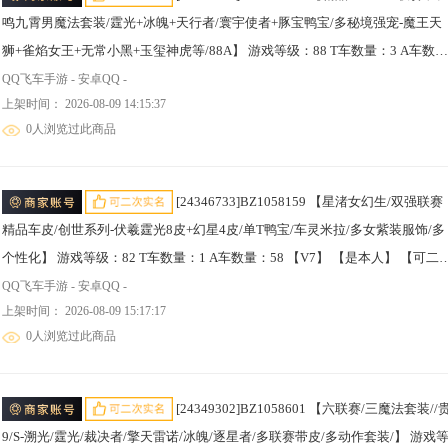
鸣九霄男魔法套装/霆光+冰魄+天行者/寰宇使者+豚宝鸭宝/多秘境强宠-魔王天
狮+雀焰女王+无常小黑+玉玺神虎等/88A】 游戏等级：88 T车数量：3 A车数
量：88 【V8】 【是本人】 【可二次实名】 【无防沉迷】 【支持人脸包赔】
QQ飞车手游 - 安卓QQ -
上架时间： 2026-08-09 14:15:37
【男】 【是】 【支持】 【未绑定或可换绑】 热门T车2 热门A车6 A车皮肤4 骑
0人浏览过此商品
宠11 热门T车：鸭宝超人，蓝波豚宝； 热门A车：雷诺，S-天行者，S-冰魄，L
清，AE86，S-霆光； A车皮肤：擎天雷诺-爱神，天行者-RSG，冰魄-大花袄，
月影-大花袄； 骑宠：无常小黑，雪域狮王，贪狼，毕方，女娲，机甲金刚，
[24346733]BZ1058159 【星渚女幻生/双强联赛
王天狮，雀焰女王，玉玺神虎，莲蛇仙子，潮汐之灵；
精品车皮/创世系列-伏羲霆光8皮+幻星4皮/单T鸭宝/车灵米拉/多女紫装服饰/多
个性化】 游戏等级：82 T车数量：1 A车数量：58 【V7】 【是本人】 【可二
实名】 【无防沉迷】 【不支持人脸包赔】 【男】 【是】 【支持】 【未绑定
QQ飞车手游 - 安卓QQ -
上架时间： 2026-08-09 15:17:17
可换绑】 热门T车1 热门A车4 A车皮肤2 骑宠5 热门T车：鸭宝超人； 热门A
0人浏览过此商品
车：雷诺，AE86，S-幻星，S-霆光； A车皮肤：擎天雷诺-毒蜘蛛，幻星-鹊梦
缘； 骑宠：毕方，幻海之萤，玄火之神，莲蛇仙子，潮汐之灵；
[24349302]BZ1058601 【六联赛/三魔法套装//贵
9/S-溯光/霆光/裁决者/擎天雷诺/冰魄/逐星者/多联赛带皮/多动作套装/】 游戏