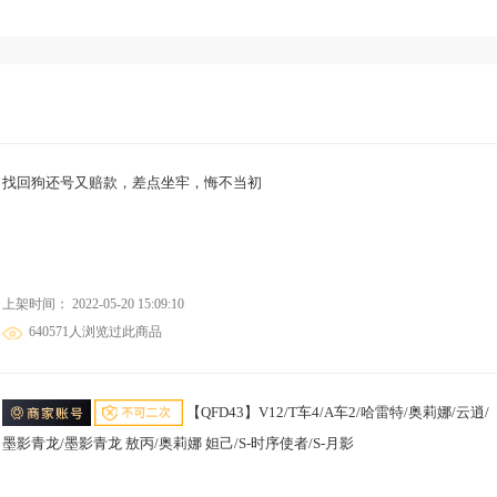
找回狗还号又赔款，差点坐牢，悔不当初
上架时间： 2022-05-20 15:09:10
640571人浏览过此商品
【QFD43】V12/T车4/A车2/哈雷特/奥莉娜/云逍/
墨影青龙/墨影青龙 敖丙/奥莉娜 妲己/S-时序使者/S-月影