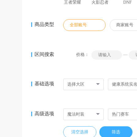
王者荣耀
火影忍者
DNF
商品类型
全部账号
商家账号
区间搜索
价格：
—
基础选项
选择大区
健康系统实
高级选项
魔法时装
热门赛车
清空选择
筛选