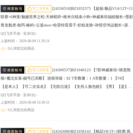
子，冰蓝圣甲，潮汐之灵；
[24336518]BZ1052575 【超核/极品V14/12T+11
联赛+6神宠/魅娅世界之蛇-天禄昭祥+枢米尔线条小狗+神威泰坦福睦舰长+墨影
青龙魁虎-敖丙-椿屿+云逍shen+哈雷特雷震子-炽焰龙骑+孙悟空鸿运舰长+源极
之星烟雨天青-黑曜石+序列未来梦魇+荣耀天启+鸭宝/神宠-熊猫+莲蛇+麒麟+火
QQ飞车手游 - 安卓QQ -
上架时间： 2026-08-09 11:30:24
龙+龙神+魂狮/龙神-青耀+幻星+弦音+月影+霆光+冰魄+时序+擎天雷诺+追光者
0人浏览过此商品
+逐星者+烈魂者/26级车灵米拉带史诗皮肤/13魔法套/9男魔法-幻蝶+绯色谍影
+蝶影幻舞+天蓬元帅+虎跃乾坤+圣冕+沧海梦境+时空战士+星之王冠套装/4女
法-霜龙守心+沧海梦境+虎跃乾坤+繁花乐章套装/橙色变色名橙色气泡+多个性
[24300537]BZ1046123 【7阶神威泰坦+骑宠熊
化/氪条8w1】 游戏等级：98 T车数量：12 A车数量：170 【V14】 【是本人】
猫+魔法女装-靓号已买断】 游戏等级：82 T车数量：1 A车数量：1 【V8】
【可二次实名】 【无防沉迷】 【支持人脸包赔】 【男】 【是】 【支持】 【
【是本人】 【可二次实名】 【无防沉迷】 【支持人脸包赔】 【男】 【是】
绑定或可换绑】
【支持】 【未绑定或可换绑】 热门T车1 热门A车3 T车皮肤1 A车皮肤2 骑宠7
QQ飞车手游 - 安卓QQ -
上架时间： 2026-08-08 16:39:53
热门T车：神威泰坦RE； 热门A车：雷诺，AE86，S-溯光； T车皮肤：神威泰
0人浏览过此商品
坦福睦舰长； A车皮肤：擎天雷诺-爱神，月影-星夜海妖； 骑宠：无常小黑，
哪吒，毕方，金铠傲甲，冰蓝圣甲，潮汐之灵，竹影萌熊；
[24343080]BZ1058143 【精品V8/3T+3联赛/凤