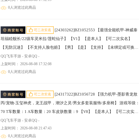
可换绑】 热门T车1 热门A车4 骑宠2 热门T车：魅娅； 热门A车：雷诺，L-清，
0人浏览过此商品
AE86，S-幻星； 骑宠：哪吒，潮汐之灵；
[24303262]BZ1052553 【最强全能机甲-神威泰
坦福睦舰长/22级车灵米拉/莲蛇仙子】 【V1】 【是本人】 【可二次实名】
【无防沉迷】 【不支持人脸包赔】 【男】 【是】 【支持】 【未绑定或可换
绑】 热门T车1 热门A车2 T车皮肤1 骑宠3 热门T车：神威泰坦RE； 热门A车：
QQ飞车手游 - 安卓QQ -
上架时间： 2026-08-08 17:32:08
雷诺，AE86； T车皮肤：神威泰坦福睦舰长； 骑宠：毕方，莲蛇仙子，冰蓝
0人浏览过此商品
甲；
[24317322]BZ1056728 【强力机甲-墨影青龙敖
丙/宠物-玉玺神虎，龙王战甲，潮汐之灵/男女多套装服饰/多座椅】 游戏等级
70 T车数量：1 A车数量：20 车皮肤数量：9 【V8】 【是本人】 【可二次实
名】 【无防沉迷】 【支持人脸包赔】 【男】 【是】 【支持】 【未绑定或可
QQ飞车手游 - 安卓QQ -
上架时间： 2026-08-08 21:47:43
绑】 热门T车1 热门A车1 T车皮肤1 A车皮肤1 骑宠3 热门T车：墨影青龙； 热
0人浏览过此商品
A车：AE86； T车皮肤：墨影青龙敖丙； A车皮肤：流火-德古拉； 骑宠：玉