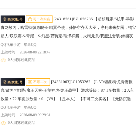
神虎，龙王战甲，潮汐之灵；
[24318561]BZ1056735 【超核玩家/5机甲-墨影
青龙敖丙，哈雷特炽勇舰长-幽冥圣使，孙悟空齐天大圣，序列未来梦魇，鸭宝
超人/双联赛-S-青耀，S-幻星/双骑宠-瑞泽祥麟，火狱龙息/双魔法套装-鲸徊夜
服饰，绯色谍影服饰/带车灵/多座椅】 【V1】 【是本人】 【可二次实名】
QQ飞车手游 - 苹果QQ -
上架时间： 2026-08-08 22:18:47
【无防沉迷】 【不支持人脸包赔】 【男】 【是】 【支持】 【未绑定或可换
0人浏览过此商品
绑】 热门T车5 热门A车4 T车皮肤5 A车皮肤3 骑宠12 热门T车：序列未来
LYR，孙悟空，哈雷特，墨影青龙，鸭宝超人； 热门A车：雷诺，L-清，
AE86，S-幻星； T车皮肤：孙悟空齐天大圣，序列未来梦魇，墨影青龙敖丙，
[24331063]LC1053262 【L-V9/墨影青龙青鸢报
哈雷特幽冥圣使，哈雷特炽勇舰长； A车皮肤：时序使者-曼语，幻星-溯流，
喜/敖丙//青耀//魔王天狮-玉玺神虎-龙王战甲】 游戏等级：87 T车数量：2 A车
星-鹊梦星缘； 骑宠：避水金睛兽，女娲，雀焰女王，玉玺神虎，瑞泽祥麟，
数量：72 车皮肤数量：0 【V9】 【是本人】 【不可二次实名】 【无防沉迷】
悟空，幻海之萤，火狱龙息，铠甲战士，龙王战甲，冰蓝圣甲，潮汐之灵；
【支持人脸包赔】 【男】 【是】 【支持】 【未绑定或可换绑】 热门T车2 热
QQ飞车手游 - 苹果QQ -
上架时间： 2026-08-09 09:29:31
A车2 T车皮肤1 A车皮肤2 骑宠8 热门T车：墨影青龙，鸭宝超人； 热门A车：
0人浏览过此商品
诺，AE86； T车皮肤：墨影青龙敖丙； A车皮肤：擎天雷诺-凌耀，时序使者-
曼语； 骑宠：魔王天狮，玉玺神虎，龙王战甲，金铠傲甲，玄火之神，莲蛇仙