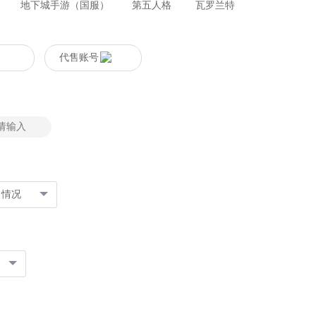
地下城手游（国服）
第五人格
瓦罗兰特
代售账号
名情况