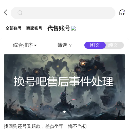
代售账号
全部账号
商家账号
综合排序
图文
纯文
筛选
找回狗还号又赔款，差点坐牢，悔不当初