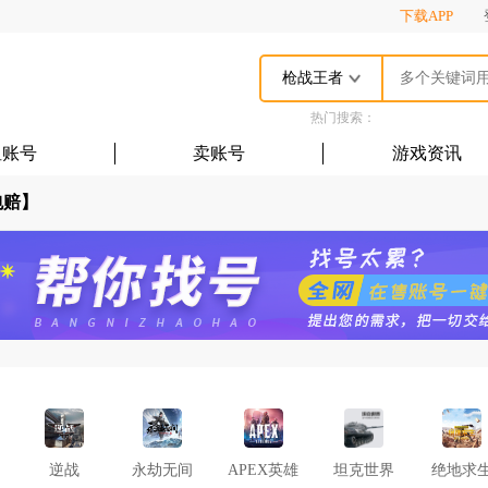
下载APP
枪战王者
热门搜索：
租账号
卖账号
游戏资讯
包赔】
逆战
永劫无间
APEX英雄
坦克世界
绝地求