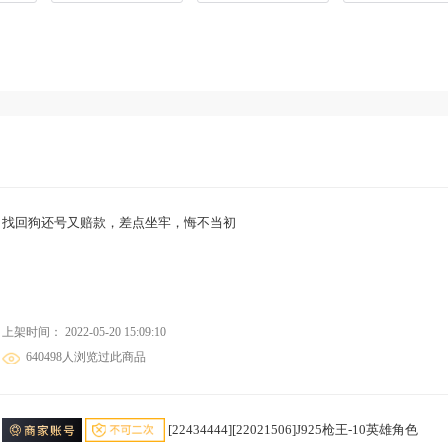
找回狗还号又赔款，差点坐牢，悔不当初
上架时间： 2022-05-20 15:09:10
640498人浏览过此商品
[22434444][22021506]J925枪王-10英雄角色