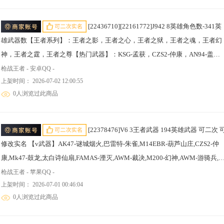
智控天眼,GALIL-星舞,GALIL-星舞（赛季强化）,燃烧弹-星渊凝视,威虎碎魂刀,
特-雷神,暗杀星,M4A1-黑骑士,M4A1-玫瑰精灵,AK47-黑武士觉醒,M4A1-死神,
改装GLOCK-樱龙·超觉,末日裁决觉醒,KSG-钟馗觉醒,HK417-炎龙铠甲,烈焰弓,
齿虎,M4A1-黑龙,AK47-麒麟,AK47-无影,M4A1-雷神,AK47-火麒麟,M200-心动
[22436710][22161772]J942 8英雄角色数-341英
烈焰刀,USP-仲康,樱龙刺·超觉,G36-李星云,修罗之刃,CZS2-血月,AN94-四凶觉
元觉醒,巴雷特-极光,AWM-天龙,M14EBR-天神,AK47-沙漠郡主-超觉,M4A1-赛
雄武器数【王者系列】：王者之影，王者之心，王者之狱，王者之魂，王者幻
醒,98K-黑骑士,AWM-赛博时代,09式狙-天神,M200-幻神,AK47-黑武士觉
雷神,AK47-幸运日觉醒,MK47-仁德,AK47-雷暴,AK47-雷麒麟,AK47-心动次元觉
神，王者之霆，王者之尊【热门武器】：KSG-孟获，CZS2-仲康，AN94-盖，
醒,M4A1-死神,M4A1-黑龙,AK47-无影,M4A1-雷神,AK47-火麒麟,巴雷特-毁灭,
醒,M4A1-机械迷城,AK47-燎天净火,M4A1-游骑兵,M4A1-卧龙觉醒,M4A1-星象,
81式-光明之神*2，MK47-仁德，AK47-孟德，M4A1-仲达，AK47-奉先，
枪战王者 - 安卓QQ -
姆逊-烈龙,KSG-火力竞放觉醒,地狱烈炎,地狱火,加特林-蟒蛇,RPK-盘龙,MK5-极
剑齿虎-炫彩,M4A1-樱龙·超觉,M4A1-仲达,AK47-奉先,AK47-机械迷城,SCAR-幽
上架时间： 2026-07-02 12:00:55
M4A1-星象，COP 357-堕天神*2【角色】：幽灵刀锋-觉醒，关小雨，岚兮儿
光,AK47-沙漠领主,QBZ95-天使,MK23-幻神,M14EBR-天神,M4A1-雷霆,AK47-
暗骑士觉醒,巴雷特-冬灭觉醒,M4A1-樱龙·一觉,AWM-天使,AK47-华夏传
0人浏览过此商品
职场灵狐-赛事经理，零-
漠郡主-超觉,AUG-机械纪元,AK47-血武士,MK47-机械纪元,M4A1-赛博雷
说,M4A1-运输船,AK47-死神,AK47-黑鲨,AK47-幸运日,AK47-沙漠郡主-二
神,AK47-雷麒麟,AK47-燎天净火,剑齿虎-炫彩,M4A1-仲达,M4A1-龙血,AK47-机
觉,AK47-沙漠郡主-一觉,QBZ03-死神,COP357-堕天神【王者武器】王者之兽,王
械
[22378476]V6 3王者武器 194英雄武器 可二次 可
者之尊,王者星神,王者之武,王者之影,王者之心,王者之狱【v角色】炽天使-X,刀
修改实名 【v武器】AK47-谜城烟火,巴雷特-朱雀,M14EBR-葫芦山庄,CZS2-仲
锋-枪战王者,樱,王者-零,关小雨,瞳,幽灵刀锋-觉醒,萝拉,审判者,关小雨-X,蝉
康,Mk47-鼓龙,太白诗仙扇,FAMAS-湮灭,AWM-裁决,M200-幻神,AWM-游骑兵,
杀神,巴雷特-毁灭,M4A1-死神,M4A1-雷神,M200-心动次元觉醒,巴雷特-极光,地
枪战王者 - 苹果QQ -
上架时间： 2026-07-01 00:46:04
狱火,加特林-蟒蛇,刘易斯-血月,加特林-堡垒觉醒,加特林-炼狱,M4A1-海骑
0人浏览过此商品
士,M4A1-赛博雷神,M4A1-游骑兵,M4A1-星象,QBZ03-湮灭,AWM-天使,刘易斯-
天使,M4A1-运输船,QBZ03-死神,VEPR12-宙斯,COP357-堕天神,COP357-雷霆