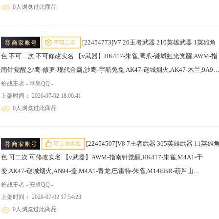
0人浏览过此商品
棍-卧龙觉醒
[22454773]V7 26王者武器 210英雄武器 1英雄角
色 不可二次 不可修改实名 【v武器】HK417-朱雀,鹰爪-谜城虹光觉醒,AWM-指
南针觉醒,沙鹰-修罗-现代金属,沙鹰-宇航兔兔,AK47-谜城烟火,AK47-木兰,9A91-
天神,唐刀-华夏传说,蝴蝶刀-天神,左轮-卧龙觉醒,SCAR－心动PICK,破邪蛇棍觉
枪战王者 - 苹果QQ -
上架时间： 2026-07-02 18:00:41
醒,女皇利刃-铁胆虎魄,龙鳞-觉醒,QBZ191-封神榜,GLOCK18-猎神,炽芒蝶刃,蟒
0人浏览过此商品
蛇-鼓龙,龙爪手-鼓龙,马来剑-耀金伯爵,QBZ97-浩瀚征途,SCAR-探星者,PP19野
牛-造纸术,M4A1-猎神,沙鹰-神兵修罗,气手枪-血月,双管猎枪-文远,虎贲钩镰刀,
持尼泊尔-雷麒麟,M1216-血月,QCW05-变形金刚·大黄蜂,改装GLOCK-木
[22454507]V8 7王者武器 365英雄武器 11英雄角
兰,QBB95-极光,98K-星神,秋逸觉醒,AK47-雅韵青花,9A91-魔蜥觉醒,CBJ-MS-毒
色 可二次 可修改实名 【v武器】AWM-指南针觉醒,HK417-朱雀,M4A1-千
蜂,毛瑟-毒蜂,M16-恶魔,QBB95-再战涿鹿,AK47-塔罗牌觉醒,VSK-94-九黎兵主
变,AK47-谜城烟火,AN94-盖,M4A1-青龙,巴雷特-朱雀,M14EBR-葫芦山
醒,HK416-极光,SCAR-印刷术,QBZ03-玉面羞花,M14EBR-拂影,迷你玉凝,KSG-
庄,QBZ191-封神榜,Mk47-鼓龙,AK47-雅韵青花,KSG-孟获,SCAR Light-白
枪战王者 - 安卓QQ -
获,M4A1-太白诗仙,USP-太白诗仙,太白诗仙扇,匕首-浩瀚征途,M14EBR-葫芦山
上架时间： 2026-07-02 17:54:23
虎,M4A1-太白诗仙,M200-竞技荣光,王者之誉,AWM-大湾溢彩,KSG-钟馗觉
庄,KSG-极光,光明之神弓,Ash-马上来财,拳套-光明之神,燃烧弹-竞技荣光,QBZ97
0人浏览过此商品
醒,HK417-炎龙铠甲,QBZ191-帝皇铠甲,AWM-妙才,AWM-裁决,M200-幻神,巴雷