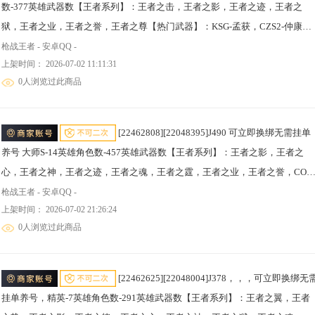
数-377英雄武器数【王者系列】：王者之击，王者之影，王者之迹，王者之
狱，王者之业，王者之誉，王者之尊【热门武器】：KSG-孟获，CZS2-仲康，
AN94-盖，81式-光明之神，MK47-仁德，M4A1-仲达，AK47-奉先，M4A1-星
枪战王者 - 安卓QQ -
上架时间： 2026-07-02 11:11:31
象，M200-幻神，VEPR12-宙斯，81式-阿波罗【角色】：葵，瞳，关小雨*2，
0人浏览过此商品
炽天使-X，祝融夫人，零-
[22462808][22048395]J490 可立即换绑无需挂单
养号 大师S-14英雄角色数-457英雄武器数【王者系列】：王者之影，王者之
心，王者之神，王者之迹，王者之魂，王者之霆，王者之业，王者之誉，COP
357-雷霆王者，王者之尊【热门武器】：KSG-孟获，CZS2-仲康，COP 357-安
枪战王者 - 安卓QQ -
上架时间： 2026-07-02 21:26:24
琪拉，AN94-盖，81式-光明之神，MK47-仁德，M4A1-仲达，M4A1-威侯，
0人浏览过此商品
TAC-慈，M200
[22462625][22048004]J378，，，可立即换绑无需
挂单养号，精英-7英雄角色数-291英雄武器数【王者系列】：王者之翼，王者