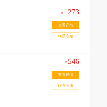
剑
1273
次
￥
博
查看详情
汤
联系客服
，
沙
546
￥
查看详情
暗
联系客服