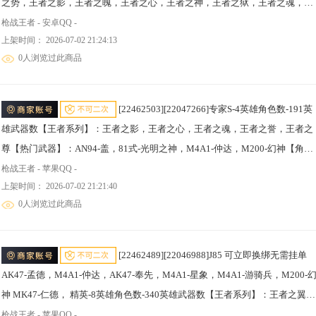
之势，王者之影，王者之魄，王者之心，王者之神，王者之狱，王者之魂，王
者之啸，王者之霆，王者之尊【热门武器】：KSG-孟获，CZS2-仲康，COP
枪战王者 - 安卓QQ -
上架时间： 2026-07-02 21:24:13
357-安琪拉*2，AN94-盖，81式-光明之神，AK47-孟德，M4A1-仲达，AK47-
0人浏览过此商品
奉先，M4A1-威侯，M4A1-星
[22462503][22047266]专家S-4英雄角色数-191英
雄武器数【王者系列】：王者之影，王者之心，王者之魂，王者之誉，王者之
尊【热门武器】：AN94-盖，81式-光明之神，M4A1-仲达，M200-幻神【角
色】：妩媚妖姬，萝拉-X，刀锋-枪战王者【英雄武器】：AK47-无影，AK47-
枪战王者 - 苹果QQ -
上架时间： 2026-07-02 21:21:40
黑武士觉醒，AK47-沙漠领主，AK47-猩红传说，AK47-幸运日，AK47-血武
0人浏览过此商品
士，AK47-春雅，AK47
[22462489][22046988]J85 可立即换绑无需挂单
AK47-孟德，M4A1-仲达，AK47-奉先，M4A1-星象，M4A1-游骑兵，M200-
神 MK47-仁德， 精英-8英雄角色数-340英雄武器数【王者系列】：王者之翼，
王者之影，王者之光，王者之心，王者之迹，王者之兽，王者之隐*2，王者之
枪战王者 - 苹果QQ -