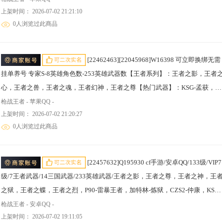
上架时间： 2026-07-02 21:21:10
誉，M12S-雷霆王者，王者之盘，王者之尊【热门武器】：KSG-孟获，AN94-
0人浏览过此商品
盖，81式-光明之神，M
[22462463][22045968]W16398 可立即换绑无需
挂单养号 专家S-8英雄角色数-253英雄武器数【王者系列】：王者之影，王者之
心，王者之兽，王者之魂，王者幻神，王者之尊【热门武器】：KSG-孟获，81
式-光明之神，SCAR-文远，AK47-奉先，M4A1-星象，M4A1-游骑兵，COP
枪战王者 - 苹果QQ -
上架时间： 2026-07-02 21:20:27
357-堕天神，COP 357-A，COP 357-绚樱【角色】：审判者，萝拉，幽灵刀锋-
0人浏览过此商品
觉醒，关小雨
[22457632]Q195930 cf手游/安卓QQ/133级/VIP7
级/7王者武器/14三国武器/233英雄武器/王者之影，王者之尊，王者之神，王
之狱，王者之蝶，王者之烈，P90-雷暴王者，加特林-炼狱，CZS2-仲康，KSG-
孟获，USP-仁德，沙鹰-孟德，双持沙鹰-元让，左轮-卧龙觉醒，双持
枪战王者 - 安卓QQ -
上架时间： 2026-07-02 19:11:05
GLOCK18-本初，CZ75-策，雌雄双股剑，穷奇铁扇，激昂霸王枪，思召剑，