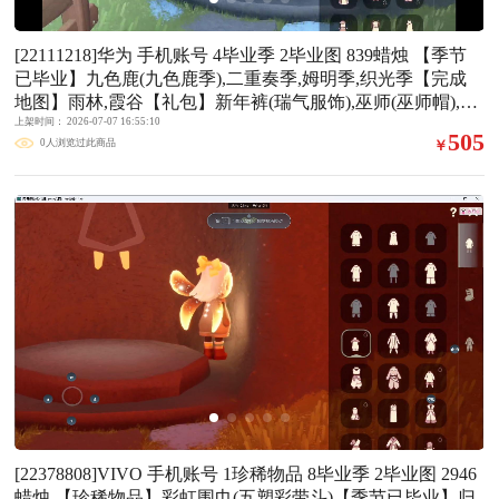
[22111218]华为 手机账号 4毕业季 2毕业图 839蜡烛 【季节
已毕业】九色鹿(九色鹿季),二重奏季,姆明季,织光季【完成
地图】雨林,霞谷【礼包】新年裤(瑞气服饰),巫师(巫师帽),渐
变双马尾发型礼包(双马尾发型),绊爱(绊爱斗篷)(绊爱礼包),
上架时间： 2026-07-07 16:55:10
505
0人浏览过此商品
￥
橘子(大橘大利),兔子(玉兔头饰)(玉兔发饰)(兔子发饰),新年耳
钉(金鳞耳饰),彩虹耳机,枯角(巫树犄角),蝙蝠套(蝙蝠斗篷)(南
瓜头),白绒金(白雪斗篷),人声乐器(欧若拉之声),红伞(瑞气纸
伞),献瑞折扇礼包,茶壶(小憩茶桌),音乐桌(网易云留声机)【裤
子】妮妮裙子(妮妮长裙),武士裤,背带裤,搓澡巾【面具】裂
纹面具【面饰】红耳机【项链】围巾(肩带)【发型】飞天盘
发(九色鹿丸子头),虚荣,若笠(箬笠)【头饰】蓝色音乐会(蓝色
音乐符)【斗篷】绿芽,黄色蓑衣(道袍)【配饰】小红伞(姆明
红伞)(姆明大伞),姆明抱枕,雨伞,高音钢琴(白色高脚钢琴)
[22378808]VIVO 手机账号 1珍稀物品 8毕业季 2毕业图 2946
蜡烛 【珍稀物品】彩虹围巾(五塑彩带斗)【季节已毕业】归