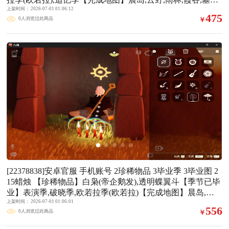
瓜),猫背饰(猫咪背饰),大铁头【裤子】筑巢季·裤子(设计师长
(暮土),禁阁【礼包】巫师(巫师帽),兔子(玉兔头饰)(玉兔发饰)
上架时间： 2026-07-01 01:06:12
袍),妮妮裙子(妮妮长裙),王子服(小王子套装),武士裤,背带裤,
475
0人浏览过此商品
￥
(兔子发饰),彩虹耳钉(彩虹耳饰),创始人(创始人斗篷),蜘蛛斗
搓澡巾,击剑裤【面具】黄眉企鹅面具,夜行毕业面具(棕熊面
(蛛丝斗篷)(蛛网斗篷)【裤子】蓝绿裤(高领舞服),武士裤,背
具),辉光羚羊面具,九色鹿面具【面饰】青鸟毕业面饰(青鸟面
带裤【面具】黄眉企鹅面具【面饰】红耳机【项链】围巾(肩
饰),黑框眼镜(粗框眼镜),红耳机【项链】围巾(肩带)【发型】
带)【发型】留辫蘑菇头,虚荣,若笠(箬笠)【头饰】平顶帽
小王子发型,单侧绑发(单边小辫),飞天盘发(九色鹿丸子头),虚
【斗篷】冥龙斗篷,燕尾斗篷,遥鲲斗篷(双翼遥鲲斗),绿芽,黄
荣,归巢毕业发型(五塑彩羽发),若笠(箬笠)【头饰】平顶帽,蓝
色蓑衣(道袍)【配饰】鲲灯(追忆之书),雨伞,高音钢琴(白色高
色音乐会(蓝色音乐符),牛仔帽(西部帽)【斗篷】领主红斗篷
脚钢琴)
(暗红斗篷),燕尾斗篷,遥鲲斗篷(双翼遥鲲斗),粉红绒毛斗篷(绒
毛斗篷),彩染围巾斗篷,青鸟毕业斗篷(青鸟斗篷),绿芽,黄色蓑
衣(道袍),海洋斗【配饰】鲲灯(追忆之书),相机(季卡相机),小
红伞(姆明红伞)(姆明大伞),姆明抱枕,雨
[22378838]安卓官服 手机账号 2珍稀物品 3毕业季 3毕业图 2
15蜡烛 【珍稀物品】白枭(帝企鹅发),透明蝶翼斗【季节已毕
业】表演季,破晓季,欧若拉季(欧若拉)【完成地图】晨岛,霞
谷,墓土(暮土)【礼包】女巫裙,奔跑发型(奔离远行发),巫师(巫
上架时间： 2026-07-01 01:06:01
556
0人浏览过此商品
￥
师帽),橘子(大橘大利),雪花(雪花发夹),贝壳(贝壳发饰),兔子
(玉兔头饰)(玉兔发饰)(兔子发饰),星月头饰(星月头冠),彩虹耳