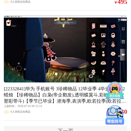
495
0人浏览过此商品
￥
师(巫师帽),渐变双马尾发型礼包(双马尾发型),绊爱(绊爱斗
篷)(绊爱礼包),贝壳(贝壳发饰),兔子(玉兔头饰)(玉兔发饰)(兔
子发饰),四叶草(四叶草头饰),满月耳坠,枯角(巫树犄角),围巾
(小王子斗篷)(小王子围巾),欧若拉之翼,潮汐套装礼包,蝙蝠套
(蝙蝠斗篷)(南瓜头),风之旅人白袍(超凡风之旅人礼包),青衫
落拓礼包,小狐狸(狐狸背包),猫背饰(猫咪背饰)【裤子】武士
裤,背带裤【面饰】青鸟毕业面饰(青鸟面饰),黑框眼镜(粗框
眼镜),红耳机【发型】虚荣,若笠(箬笠)【头饰】平顶帽,蓝色
音乐会(蓝色音乐符),牛仔帽(西部帽)【斗篷】青鸟毕业斗篷
(青鸟斗篷),绿芽,黄色蓑衣(道袍)【配饰】相机(季卡相机),雨
伞
[22332841]华为 手机账号 3珍稀物品 12毕业季 4毕业图 1362
蜡烛 【珍稀物品】白枭(帝企鹅发),透明蝶翼斗,彩虹围巾(五
塑彩带斗)【季节已毕业】潜海季,表演季,欧若拉季(欧若拉),
追忆季,夜行季,拾光季,归巢季,九色鹿(九色鹿季),筑巢季,二重
上架时间： 2026-07-01 09:12:13
930
0人浏览过此商品
￥
奏季,姆明季,彩染季【完成地图】晨岛,云野,雨林,霞谷【礼
包】新年裤(瑞气服饰),蝴蝶结(大蝴蝶结),橘子(大橘大利),小
狗周年发饰(小狗周年头饰),雪花(雪花发夹),兔子(玉兔头饰)