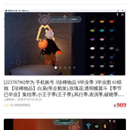
徙季【完成地图】晨岛,云野,雨林,霞谷,墓土(暮土),禁阁【礼
包】兔子鞋(兔子拖鞋),运动鞋(跃动跑鞋),爱心眼镜,巫师(巫师
帽),寻宝搭档礼包,绊爱(绊爱斗篷)(绊爱礼包),小狗周年发饰
(小狗周年头饰),雪花(雪花发夹),贝壳(贝壳发饰),兔子(玉兔头
饰)(玉兔发饰)(兔子发饰),心心相印发饰礼包,四叶草(四叶草
头饰),创始人(创始人斗篷),围巾(小王子斗篷)(小王子围巾),蝙
蝠套(蝙蝠斗篷)(南瓜头),蜘蛛斗(蛛丝斗篷)(蛛网斗篷),猫套(皮
皮猫斗)(皮皮猫礼包),青衫落拓礼包,吉他(音韵吉他)(白吉他),
人声乐器(欧若拉之声),茶桌(花憩茶桌),小狐狸(狐狸背包)
【裤子】筑巢季·裤子(设计师长袍),青鸟尊贵蓬头裤子(蓝色
燕尾服),妮妮裙子(妮妮长裙),蓝绿裤(高领舞服),飞天裤(柔缎
花边连)(九色鹿丝带裤),武士裤,背带裤,搓澡巾【面具】黄眉
企鹅面具,九色鹿面具【面饰】青鸟毕业面饰(青鸟面饰),黑框
[22378796]华为 手机账号 3珍稀物品 9毕业季 3毕业图 61蜡
眼镜(粗框眼镜),红耳机【项链】围巾(肩带)【发型】小王子
烛 【珍稀物品】白枭(帝企鹅发),玫瑰花,透明蝶翼斗【季节
发型,留辫蘑菇头,飞天盘发(九色鹿丸子头),虚荣,归巢毕业发
已毕业】集结季,小王子季(王子季),风行季,表演季,破晓季,欧
型(五塑彩羽发),若笠(箬笠)【头饰】平顶帽,蓝色音乐会(蓝色
若拉季(欧若拉),追忆季,夜行季,拾光季【完成地图】雨林,霞
上架时间： 2026-07-01 01:03:10
音乐符),牛仔帽(西部帽)【斗篷】冥龙斗篷,燕尾斗篷,遥鲲斗
909
0人浏览过此商品
￥
谷,墓土(暮土)【礼包】蝴蝶结(大蝴蝶结),奔跑发型(奔离远行
篷(双翼遥鲲斗),彩染围巾斗篷,青鸟毕业斗篷(青鸟斗篷),绿芽,
发),巫师(巫师帽),绊爱(绊爱斗篷)(绊爱礼包),橘子(大橘大利),
黄色蓑衣(道袍),海洋斗【配饰】鲲灯(追忆之书),相机(季卡相
雪花(雪花发夹),贝壳(贝壳发饰),兔子(玉兔头饰)(玉兔发饰)(兔
机),小红伞(姆明红伞)(姆明大伞),姆明抱枕,二重奏挂画(合奏
子发饰),四叶草(四叶草头饰),星月头饰(星月头冠),彩虹耳钉
挂画),雨伞,筑巢季·小手办(光之子试衣),高音钢琴(白色高脚钢