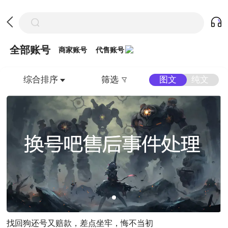
全部账号
商家账号
代售账号
综合排序
图文
纯文
筛选
找回狗还号又赔款，差点坐牢，悔不当初