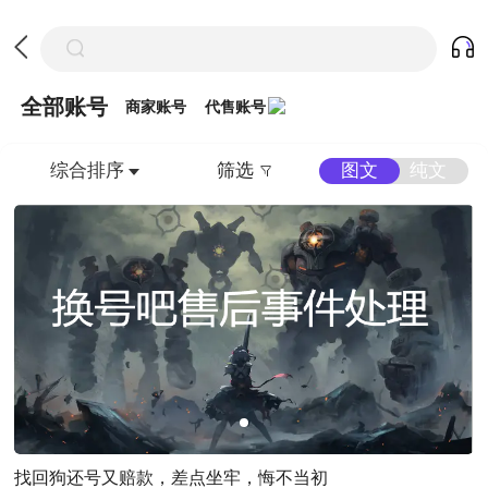
全部账号
商家账号
代售账号
综合排序
图文
纯文
筛选
找回狗还号又赔款，差点坐牢，悔不当初