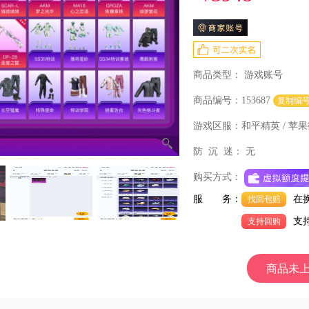
商品类型：
游戏账号
商品编号：153687
复制编
游戏区服：
和平精英 / 苹果
防 沉 迷：
无
购买方式：
服 务：
在
找回包赔
支
支持回购
商品未