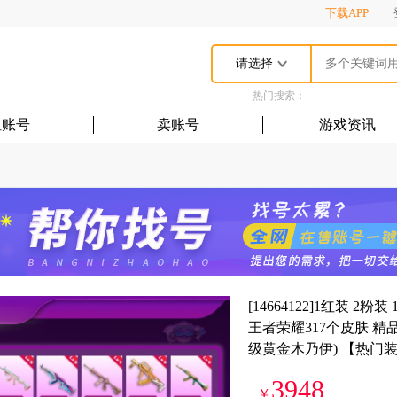
下载APP
请选择
热门搜索：
租账号
卖账号
游戏资讯
[14664122]1红装 2
王者荣耀317个皮肤 精
级黄金木乃伊) 【热门装扮
3948
￥