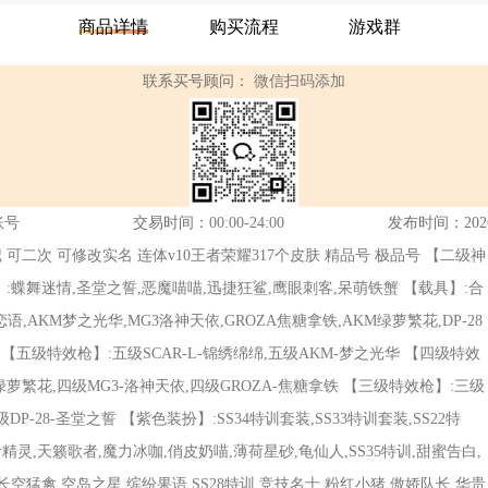
商品详情
购买流程
游戏群
联系买号顾问：
微信扫码添加
账号
交易时间：
00:00-24:00
发布时间：2026-0
具 5印记 可二次 可修改实名 连体v10王者荣耀317个皮肤 精品号 极品号 【二级神
】:蝶舞迷情,圣堂之誓,恶魔喵喵,迅捷狂鲨,鹰眼刺客,呆萌铁蟹 【载具】:合
语,AKM梦之光华,MG3洛神天依,GROZA焦糖拿铁,AKM绿萝繁花,DP-28
绵 【五级特效枪】:五级SCAR-L-锦绣绵绵,五级AKM-梦之光华 【四级特效
-绿萝繁花,四级MG3-洛神天依,四级GROZA-焦糖拿铁 【三级特效枪】:三级
DP-28-圣堂之誓 【紫色装扮】:SS34特训套装,SS33特训套装,SS22特
电音精灵,天籁歌者,魔力冰咖,俏皮奶喵,薄荷星砂,龟仙人,SS35特训,甜蜜告白,
空猛禽,空岛之星,缤纷果语,SS28特训,竞技名士,粉红小猪,傲娇队长,华贵