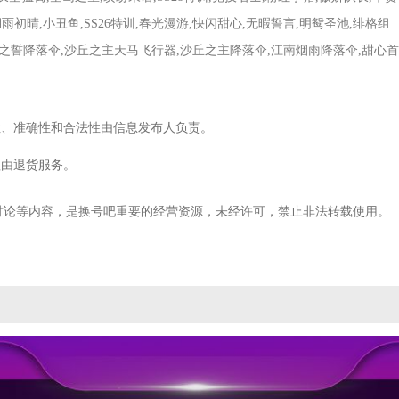
湖雨初晴,小丑鱼,SS26特训,春光漫游,快闪甜心,无暇誓言,明鸳圣池,绯格组
圣堂之誓降落伞,沙丘之主天马飞行器,沙丘之主降落伞,江南烟雨降落伞,甜心首
性、准确性和合法性由信息发布人负责。
理由退货服务。
讨论等内容，是换号吧重要的经营资源，未经许可，禁止非法转载使用。