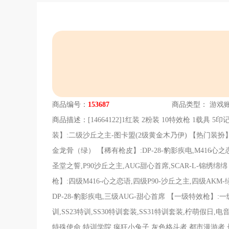
商品编号：
153687
商品类型：
游戏
商品描述：
[14664122]1红装 2粉装 10特效枪 1载
装】:二级沙丘之主-图卡盟(2级黄金木乃伊) 【热门装扮
金龙骨（绿） 【稀有枪皮】:DP-28-豹影疾电,M416心之恋
圣堂之誓,P90沙丘之主,AUG甜心首席,SCAR-L-锦绣绵
枪】:四级M416-心之恋语,四级P90-沙丘之主,四级AKM
DP-28-豹影疾电,三级AUG-甜心首席 【一级特效枪】:一级
训,SS23特训,SS30特训套装,SS31特训套装,柠萌假日,
特殊使命,特训学院,疯狂小兔子,灰色格斗者,都市漫游者,长