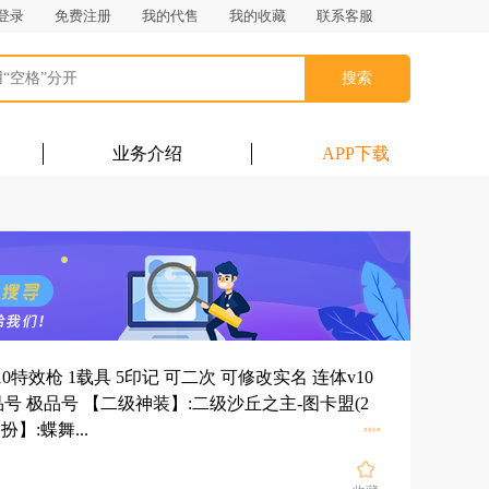
登录
免费注册
我的代售
我的收藏
联系客服
搜索
业务介绍
APP下载
粉装 10特效枪 1载具 5印记 可二次 可修改实名 连体v10
品号 极品号 【二级神装】:二级沙丘之主-图卡盟(2
展开
】:蝶舞...
查看全部