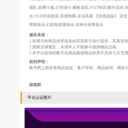
领队,焰鹰斗篷,幻羽潜行,幽夜迷踪,SS27特训,蝶吟花词,
合,SS32特训套装,弄潮海豚,冰冻风暴 【优质战备】:
席降落伞,幻彩电音降落伞,洛神天依降落伞
服务承诺：
1.所展示的商品供求信息由买卖双方自行提供，其真实
2.国家法律规定，未成年人不能参与虚拟物品交易。
3.本平台提供的数字化商品根据商品性质不支持七天无
权利声明：
换号吧上的所有商品信息、客户评价、商品咨询、网友
游戏群
平台认证图片