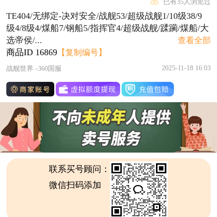
已有35人浏览过
TE404/无绑定-决对安全/战舰53/超级战舰1/10级38/9
级4/8级4/煤船7/钢船5/指挥官4/超级战舰/蹂躏/煤船/大
选帝侯/...
查看全部
商品ID
16869
【复制编号】
2025-11-18 16:03
战舰世界 -360国服
联系买号顾问：
微信扫码添加