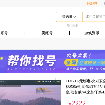
下载APP
请选择
热门搜索：
租账号
卖账号
游戏资讯
TD1212/无绑定-决对安
林格勒/朗纳尔/煤船27/
拿/俄亥俄/中途岛/干练/哈
2222
￥