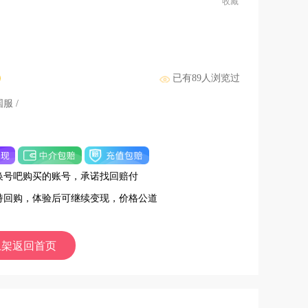
收藏
已有
89
人浏览过
国服 /
换号吧购买的账号，承诺找回赔付
持回购，体验后可继续变现，价格公道
上架返回首页