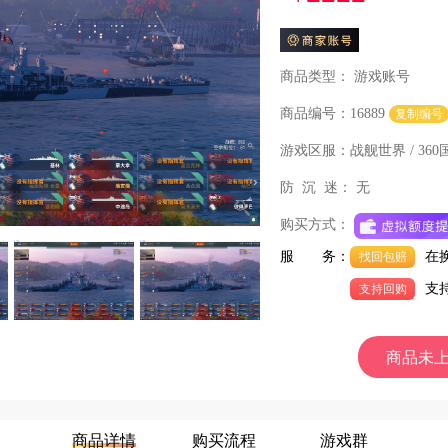
商品类型：
游戏账号
商品编号：16889
复制编号
游戏区服：
战舰世界 / 360
防 沉 迷：
无
购买方式：
服 务：
在
找回包赔
支
支持回购
商品未
商品详情
购买流程
游戏群