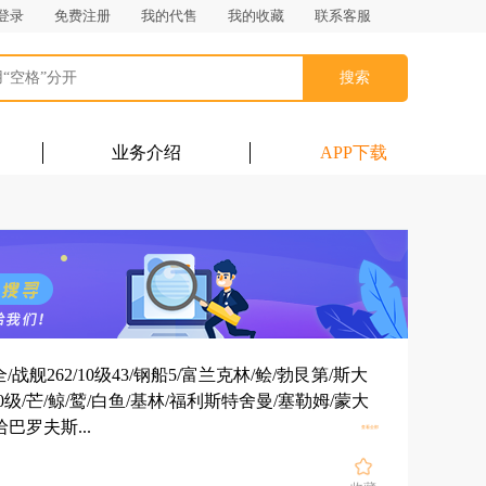
登录
免费注册
我的代售
我的收藏
联系客服
搜索
业务介绍
APP下载
全/战舰262/10级43/钢船5/富兰克林/鲙/勃艮第/斯大
10级/芒/鲸/鹫/白鱼/基林/福利斯特舍曼/塞勒姆/蒙大
展开
巴罗夫斯...
查看全部