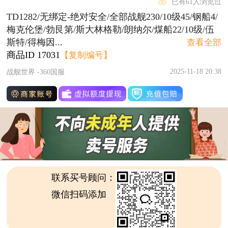
已有61人浏览过
TD1282/无绑定-绝对安全/全部战舰230/10级45/钢船4/
梅克伦堡/勃艮第/斯大林格勒/朗纳尔/煤船22/10级/伍
斯特/得梅因...
查看全部
商品ID
17031
【复制编号】
2025-11-18 20:38
战舰世界 -360国服
联系买号顾问：
微信扫码添加