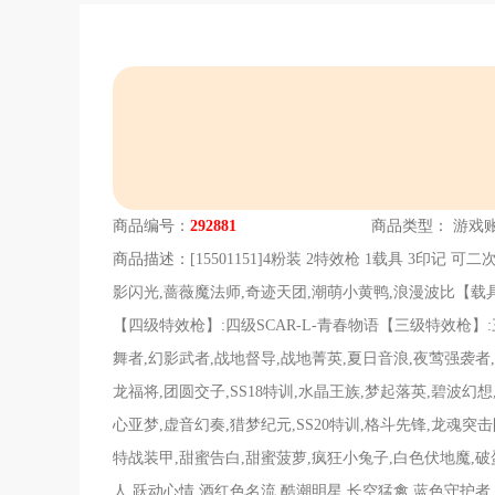
商品编号：
292881
商品类型：
游戏
商品描述：
[15501151]4粉装 2特效枪 1载具 3印
影闪光,蔷薇魔法师,奇迹天团,潮萌小黄鸭,浪漫波比【载具】:玛
【四级特效枪】:四级SCAR-L-青春物语【三级特效枪】:三
舞者,幻影武者,战地督导,战地菁英,夏日音浪,夜莺强袭者,
龙福将,团圆交子,SS18特训,水晶王族,梦起落英,碧波幻想,
心亚梦,虚音幻奏,猎梦纪元,SS20特训,格斗先锋,龙魂突
特战装甲,甜蜜告白,甜蜜菠萝,疯狂小兔子,白色伏地魔,破
人,跃动心情,酒红色名流,酷潮明星,长空猛禽,蓝色守护者