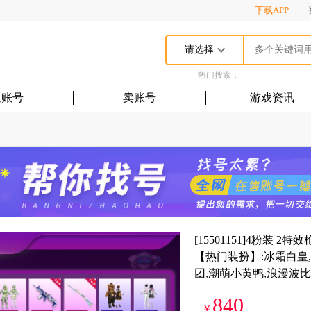
下载APP
请选择
热门搜索：
租账号
卖账号
游戏资讯
[15501151]4粉装 
【热门装扮】:冰霜白皇,
团,潮萌小黄鸭,浪漫波比【载
840
￥