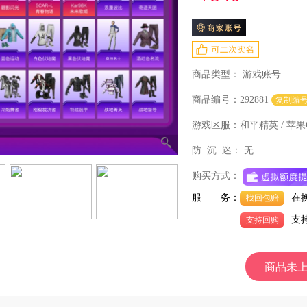
商品类型：
游戏账号
商品编号：292881
复制编
游戏区服：
和平精英 / 苹果Q
防 沉 迷：
无
购买方式：
服 务：
在
找回包赔
支
支持回购
商品未