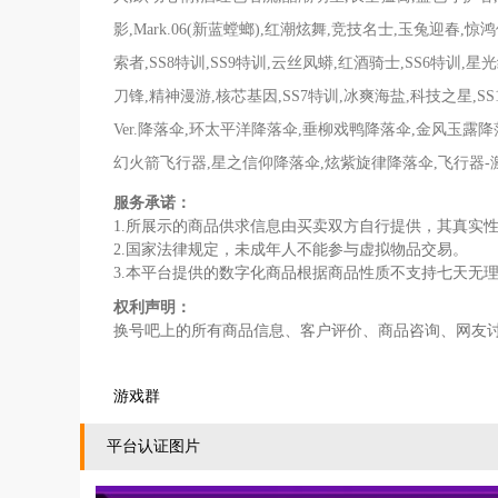
影,Mark.06(新蓝螳螂),红潮炫舞,竞技名士,玉兔迎春,惊
索者,SS8特训,SS9特训,云丝凤蟒,红酒骑士,SS6特训
刀锋,精神漫游,核芯基因,SS7特训,冰爽海盐,科技之星,
Ver.降落伞,环太平洋降落伞,垂柳戏鸭降落伞,金风玉露
幻火箭飞行器,星之信仰降落伞,炫紫旋律降落伞,飞行器-
服务承诺：
1.所展示的商品供求信息由买卖双方自行提供，其真实
2.国家法律规定，未成年人不能参与虚拟物品交易。
3.本平台提供的数字化商品根据商品性质不支持七天无
权利声明：
换号吧上的所有商品信息、客户评价、商品咨询、网友
游戏群
平台认证图片