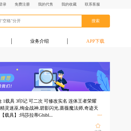
登录
免费注册
我的代售
我的收藏
联系客服
搜索
业务介绍
APP下载
2特效枪 1载具 3印记 可二次 可修改实名 连体王者荣耀
精灵迷巫,绚金战神,碧影闪光,蔷薇魔法师,奇迹天
展开
具】:玛莎拉蒂Ghibl...
查看全部