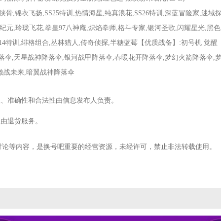
鸿侠骨,锦衣飞扬,SS25特训,热情海星,纯真浪花,SS26特训,深蓝冒险家,迷域
,星光纪元,玲珑飞花,拳皇97八神庵,炽焰拳师,格斗专家,银河圣歌,闪耀星光,黑色
SS14特训,绯格组合,丛林猎人,传奇侦探,半糖蓝莓【优质战备】:初号机 觉醒
降落伞,天星战神降落伞,银河战甲降落伞,春暖花开降落伞,梦幻火箭降落伞,
激战未来,暗翼战神降落伞
性、准确性和合法性由信息发布人负责。
理由退货服务。
讨论等内容，是换号吧重要的经营资源，未经许可，禁止非法转载使用。