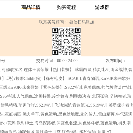
商品详情
购买流程
游戏群
联系买号顾问：
微信扫码添加
账号
交易时间：
00:00-24:00
发布时间：
记 可二次 可修改实名 连体王者荣耀【热门装扮】:冰霜白皇,精灵迷巫,绚金战神,碧
莎拉蒂Ghibli(粉)【稀有枪皮】:SCAR-L青春物语,Kar98K未来歌姬
级Kar98K-未来歌姬【紫色装扮】:SS22特训,完美偶像,帅气教官,幻世战
SS5特训,人气偶像,冰川特警,冷焰舞者,刚毅裁决者,北国孤狼,坚韧舞者,瑞
娇憨猪猪,萌趣咩咩,SS21特训,飞驰魅影,音速流光,SS19特训,英勇保护者,
击队,霓虹街区,魅力单车,黄色运动,黑色伏地魔,龙的传人,雪山精英,牛气满满
蛋小黄鸡,派对绅士,海岛探路者,深蓝色名流,灰色格斗者,蓝色运动,街头潮
,绮丽涂鸦,神秘领域,竞技勇士朋克,红色运动,缤纷果语,创世·幻