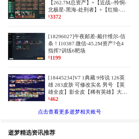
【262.7M总资产】+【近战--怜悯-
北极星-黑海-处刑者】+【红狼-蚀
3372
金玫瑰】【露娜-黑天际线】+5发
¥
AWM子弹+S8安全箱3*3/烽火等
级:60级/全面战场：50级/纯
[18296027]午夜邮差-戴什维尔-信
币:53536K/三角券加币：281（14
条！I10387.微信-45.2M资产7仓4
三角币+267三角券）【近战】
指挥7训练6靶场
【红皮】【红狼-电锯惊魂】【无
1199
¥
名-夜鹰】【峰医-送葬人】【深蓝-
不破誓约】【露娜-金牌射手】//部
门:34423/特勤等级（技术中心3级/
[18445234]V7 1典藏 9传说 126英
工作台3级/制药台3级/防具台3级/
雄 283皮肤 可修改实名 男号 【英
仓库9级/指挥中心5级/训练中心7
雄全皮】影全皮【稀有英雄】大司
级/靶场6级/潜水中心3级/收藏室0
462
命,嬴政(始皇帝),韩信(韩跳跳),夏
¥
级）---(捞点薯条+鹅鸭杀+特拉斯
洛特(夏师傅),艾琳,橘右京(橘子),
线圈+悠然茶歇+北极星+茶糜+万
点击查看更多逝梦相关账号
娜可露露(鸟人),不知火舞,赵云,金
金泪冠+缄花）捆绑包---/橙色挂饰
蝉(唐僧),戈娅【荣耀水晶】神鉴启
9/流动资产：213.8M段位：钻石II/
示录【传说皮】神树通天,李逍遥,
详细看图
逝梦精选资讯推荐
零号·赤焰,地狱之眼,久胜战神,胖达