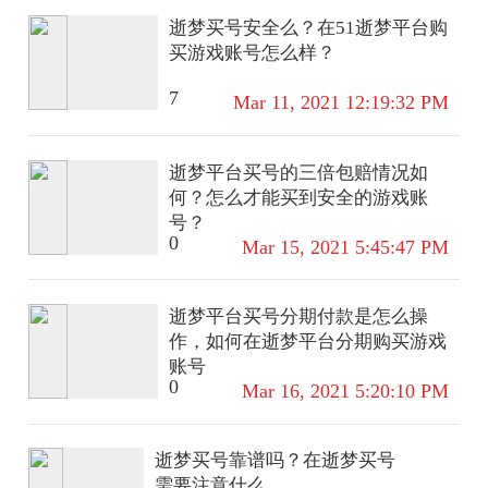
荣荣【珍宝阁皮】优雅恋人,蔷薇
逝梦买号安全么？在51逝梦平台购
恋人,玩趣恶龙【赛季/战令皮】噬
买游戏账号怎么样？
灭天穹(s37),古海寻踪(s33),星界游
侠,海盐诗旅(s30),擒涛扼浪(s31),探
7
Mar 11, 2021 12:19:32 PM
海日志(s32),顽趣-梦奇,剑破天穹
(s35),天穹祈灯(s34),青焰无极,苍威
无极,天穹之誓(s36),暖冬·兔眠,重
逝梦平台买号的三倍包赔情况如
明(s11),穷奇(s12),御狮(s13),御霄
何？怎么才能买到安全的游戏账
(s14),御旌(s15),御銮(s16),朔风刀
号？
(s17),混沌棋(s18),疑决卦(s19),醍
0
Mar 15, 2021 5:45:47 PM
醐杖(s20),原初探秘者(s21),万华元
夜(s22),演武夺筹(s23),驱傩正仪
(s24),千军破阵(s25),蓝屏警告,夺宝
逝梦平台买号分期付款是怎么操
奇兵,迷踪丽影,西部大镖客-猪八戒,
作，如何在逝梦平台分期购买游戏
圣弓游侠,真爱魔法,火炮绅士,沙漠
账号
行僧(s26),幻夜卜梦,金庭之子(s27),
0
Mar 16, 2021 5:20:10 PM
大漠名商(s28),云中旅人(s29),超时
空战士-钟无艳,落雪兰心【史诗
逝梦买号靠谱吗？在逝梦买号
皮】谪仙醉月,破空之剑,星界特工,
需要注意什么
星界战将,百相守梦-百里守约,茶境