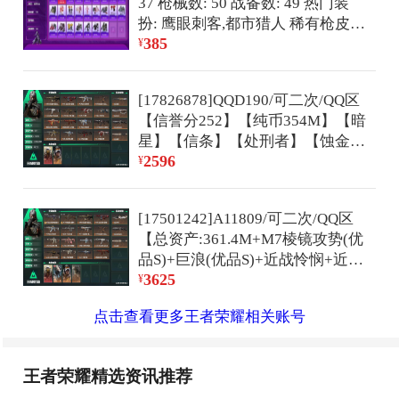
37 枪械数: 50 战备数: 49 热门装
扮: 鹰眼刺客,都市猎人 稀有枪皮:
385
DP-28-豹影疾电 亮点:
¥
【FK6588】37套装/枪械2/装备63/
战备49/王牌印记2/热力值14236/
[17826878]QQD190/可二次/QQ区
五级Mk14-福马献瑞/四级DP-28-
【信誉分252】【纯币354M】【暗
豹影疾电/都市猎人/Mk14-福马献
星】【信条】【处刑者】【蚀金玫
瑞/DP-28-豹影疾电/炫彩糖果飞行
2596
瑰】【非洲之心】【s8赛季通行证
¥
器/异瞳寒姬降落伞/炫彩糖果降落
2*3】【总资产:510.1M+近战暗星
伞/套装-雪国风尚/套装-马上来财/
+处刑者+信条+红皮蚀金玫瑰】/烽
紫俏灵猫/书海巡游/画境星梦/琴音
[17501242]A11809/可二次/QQ区
火等级:60级/全面战场：38/纯
绮想/套装-雨过天青/套装-红釉青
【总资产:361.4M+M7棱镜攻势(优
币:354M/三角券加币：43（25三
花/AKM-影袭/AKM-破晓战
品S)+巨浪(优品S)+近战怜悯+近战
角币+18三角券）【露娜-金牌射
魂/SCAR-L-炫彩节奏/SCAR-L-生
3625
处刑者+红狼蚀金玫瑰+缄花捆绑
¥
手】//部门:22221/特勤等级（技术
命誓言/M416-红色方程式/M416-
包+万金泪冠捆绑包+锦绣捆绑包
中心3级/工作台3级/制药台3级/防
蓝色火焰/GROZA-影袭/AUG-耀粉
点击查看更多王者荣耀相关账号
+S8赛季3X3+66AW子弹+仓库
具台3级/仓库7级/指挥中心5级/训
歌者/M762-天降萌叽/M762-彩虹
10+满体力满负重】/烽火等级:60
练中心6级/靶场6级/潜水中心2级/
甜喵/M762-牛气冲天/AC-VAL-彩
级/全面战场：45级/纯币:7807K/三
收藏室2级）（流动资产：
虹甜喵/ACE32-画境星梦/UZI-影
王者荣耀精选资讯推荐
角券加币：559（三角币32+三角
465.2M）/7橙色挂饰/段位：三角
袭/UMP45-蓝色火焰/汤姆逊-天降