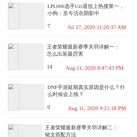
券527）【近战-怜悯/近战-处刑
洲巅峰*5/详细看图【热门藏
萌叽/汤姆逊-像素花束/MP5K-画境
LPL006选手Uzi退役上热搜第一，
者】【红狼-蚀金玫瑰】【蜂医-送
品】：非洲之心
星梦/Kar98K-影袭/M24-影
小狗：至今活在阴影中
葬人无题密令/露娜-金牌射手/乌鲁
袭/Mini14-炫彩节奏/M1加兰德-画
鲁-荒原猎手】/部门:44444/特勤等
境星梦/S686-生命誓言/AA12-G-画
7
Jul 17, 2020 11:20:37 AM
级（技术中心3级/工作台3级/制药
境星梦/MG3-幻世战舞者/平底锅-
台3级/防具台3级/仓库10级/指挥中
画境星梦/SS12特训/SS13特训/北
心6级/训练中心7级/靶场7级/潜水
王者荣耀最新赛季关羽详解一：
国孤狼/牛气满满/王牌教练/甜蜜告
中心2级/收藏室1级）（流动资
怎么出装最厉害
白/疯狂小兔子/红色运动/绮丽涂
产：292.7M）M4A1突击步枪-阿
鸦/绯格组合/蓝彩潮人/街头潮人/
米娅/M4A1突击步枪-蚀金玫
14
Aug 11, 2020 8:47:43 PM
酒红色名流/魅力单车/鹰眼刺客/冰
瑰/QBZ95-1突击步枪-凌霄戍
冻风暴/漫步者/街舞达人/雪山精英
卫/SCAR-H战斗步枪-启航/勇士冲
锋枪-能天使-午夜邮/CAR-15突击
DNF手游延期真实原因是什么？什
步枪-阿米娅/7橙色挂饰/段位：钻
么时候会上线？
石I/详细看图
0
Aug 11, 2020 9:21:18 PM
王者荣耀最新赛季关羽详解二：
铭文搭配方法