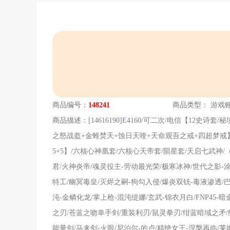
商品编号：
148241
商品类型：
游戏
商品描述：
[14616190]E4160/可二次/电信【12
之怒战盔+金蝰焚天+蚀日天喹+天命观吾之戒+四超梦戒
5+5】/六核心神凰套/六核心天帝套/陨星套/天启七武神/
君/火神炎帝/魂灵役主-劳动最光荣/极寒冰神/世代之影-涂
特工/幽冥毒皇/灭烬之嗣-狗勾入侵/爆炎双铳-毒液渗透/巴雷特-
沌-金鳞化龙/掌上枪-混沌缇娜/玄武-锦衣月白/FNP45-
之刃/苍蓝之吻单手剑/重装利刃/鼠灵拳刃/绀蓝暗域之矛/
能量剑/马来剑-火眼/尼泊尔-的卢/精绝女王-涅槃再临/莱