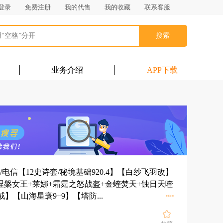
登录
免费注册
我的代售
我的收藏
联系客服
搜索
业务介绍
APP下载
0/可二次/电信【12史诗套/秘境基础920.4】【白纱飞羽改】
槃女王+莱娜+霜霆之怒战盔+金蝰焚天+蚀日天喹
展开
】【山海星寰9+9】【塔防...
查看全部