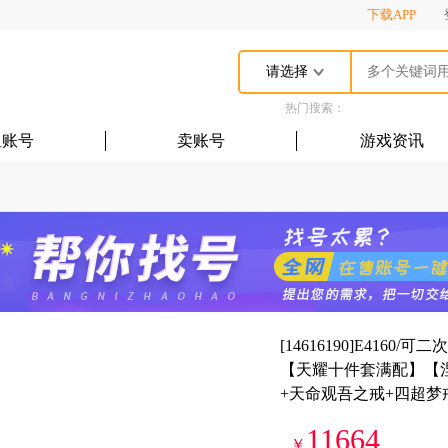
下载APP
请选择
热门搜索：
租账号
卖账号
游戏资讯
[14616190]E416
【天耀十件套满配】【涅
+天命观吾之戒+四超梦戒
11664
￥