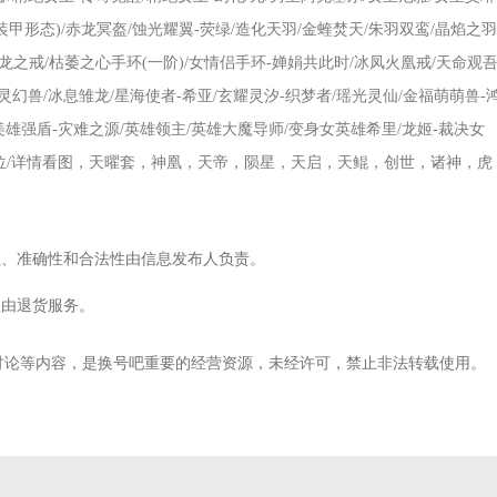
装甲形态)/赤龙冥盔/蚀光耀翼-荧绿/造化天羽/金蝰焚天/朱羽双鸾/晶焰之羽
龙之戒/枯萎之心手环(一阶)/女情侣手环-婵娟共此时/冰凤火凰戒/天命观
灵幻兽/冰息雏龙/星海使者-希亚/玄耀灵汐-织梦者/瑶光灵仙/金福萌萌兽-
/美雄强盾-灾难之源/英雄领主/英雄大魔导师/变身女英雄希里/龙姬-裁决女
可排位/详情看图，天曜套，神凰，天帝，陨星，天启，天鲲，创世，诸神，虎
性、准确性和合法性由信息发布人负责。
理由退货服务。
讨论等内容，是换号吧重要的经营资源，未经许可，禁止非法转载使用。