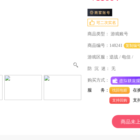
商品类型：
游戏账号
商品编号：148241
复制编
游戏区服：
逆战 / 电信 /
防 沉 迷：
无
购买方式：
服 务：
在
找回包赔
支
支持回购
商品未