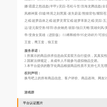
娜/霜霆之怒战盔(半甲)/灵踪-苍松斗笠/浩海龙腾战盔(全
凤栖神翼-归墟/终焉之刻黑翼-迷失蔚蓝/熊猫背包/耀阳苍
之戒/超梦晶体之戒/超梦灵霄宝戒/超梦革新之戒/灵踪-五
运/逆元裂空兽/绯羽/赤炎钢虎-斩影/蚀日天蝰/英雄剑风
帝/变身女英雄（进阶版）/11稀释精华/95史诗碎片/
王套，鹰王套，狼王套
服务承诺：
1.所展示的商品供求信息由买卖双方自行提供，其真实
2.国家法律规定，未成年人不能参与虚拟物品交易。
3.本平台提供的数字化商品根据商品性质不支持七天无
权利声明：
换号吧上的所有商品信息、客户评价、商品咨询、网友
游戏群
平台认证图片