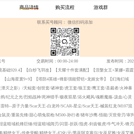
商品详情
购买流程
游戏群
联系买号顾问：
微信扫码添加
账号
交易时间：
00:00-24:00
发布时间：2026-0
史诗套/秘境基础920.4】【白纱飞羽改】【天耀十件套满配】【涅槃女王+莱娜+霜霆
】【山海星寰9+9】【塔防4英雄+锋影强能臂铠+龙姬女帝】【幻海幻域
（湮灭之影）/天鲲套/创世套/诸神套/虎王套/狼王套/鹰王套/圣裁者/火神暴
鸦/纪元之光/烈焰战神/死神猎手/极夜双星/浴火飓风/魂断魔殇-汲血/心灵
-原子力量/Scar天王-白龙吟/SCAR-星尘/Scar天王-械装红龙/M107混
暗金鼠灵/重装先锋/甜心萌兔双枪/M500-孙行者/猪年沙鹰-悟能/灭世骨刃/审
绀蓝暗域机锋巨锤/绀蓝暗域阔刃/闪雷-折跃/指虎-剑齿银虎/牛气冲天-锋刃
娜/精绝女王-传奇觉醒/精绝女王-幻化/元/男巫阿克塞尔/女巫尼雅/女巫艾琳