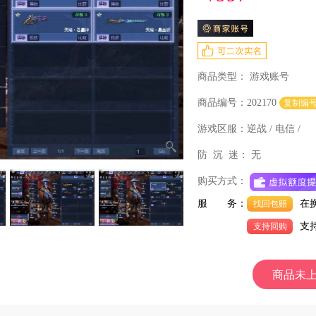
商品类型：
游戏账号
商品编号：202170
复制编
游戏区服：
逆战 / 电信 /
防 沉 迷：
无
购买方式：
服 务：
在
找回包赔
支
支持回购
商品未