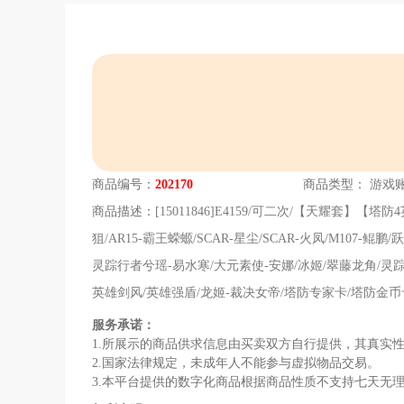
商品编号：
202170
商品类型：
游戏
商品描述：
[15011846]E4159/可二次/【天耀套
狙/AR15-霸王蝾螈/SCAR-星尘/SCAR-火凤/M107-
灵踪行者兮瑶-易水寒/大元素使-安娜/冰姬/翠藤龙角/灵踪
英雄剑风/英雄强盾/龙姬-裁决女帝/塔防专家卡/塔防金
服务承诺：
1.所展示的商品供求信息由买卖双方自行提供，其真实
2.国家法律规定，未成年人不能参与虚拟物品交易。
3.本平台提供的数字化商品根据商品性质不支持七天无