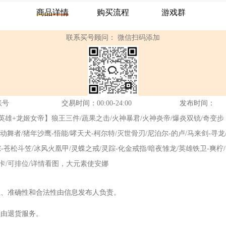
商品详情
购买流程
游戏群
联系买号顾问：
微信扫码添加
账号
交易时间：
00:00-24:00
发布时间：
】【塔防4英雄+龙姬女帝】狼王三件/蔬果之击/火神暴君/火神炎帝/爆炎双铳/奇变步
鲲鹏/跃动舞者/猪年沙鹰-悟能/哮天犬-柯尔特/灭世骨刃/尼泊尔-的卢/马来剑-寻龙
-苍松斗笠/冰风火凰甲/灵蝶之戒/灵踪-化金戒指/暗夜雏龙/英雄铁卫-爽柠/
币卡/可排位/详情看图，大元素使安娜
性、准确性和合法性由信息发布人负责。
理由退货服务。