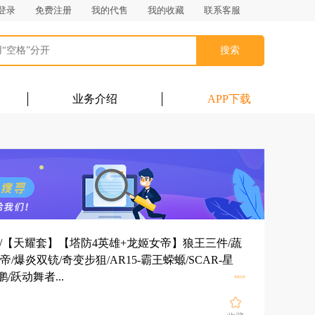
登录
免费注册
我的代售
我的收藏
联系客服
搜索
业务介绍
APP下载
9/可二次/【天耀套】【塔防4英雄+龙姬女帝】狼王三件/蔬
/爆炎双铳/奇变步狙/AR15-霸王蝾螈/SCAR-星
展开
鹏/跃动舞者...
查看全部