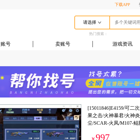
下载APP
请选择
热门搜索：
租账号
卖账号
游戏资讯
[15011846]E415
果之击/火神暴君/火神炎帝
尘/SCAR-火凤/M107-鲲
997
￥