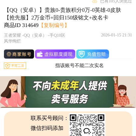
已有105人浏览过
【QQ（安卓）】贵族0-贵族积分0万-0英雄-0皮肤
【抢先服】2万金币+回归150级铭文+改名卡
商品ID
314649
【复制编号】
2026-01-15 21:31
王者荣耀 -QQ（安卓） -手Q10区
风华绚烂
指该账号不能二次实名
联系买号顾问：
微信扫码添加