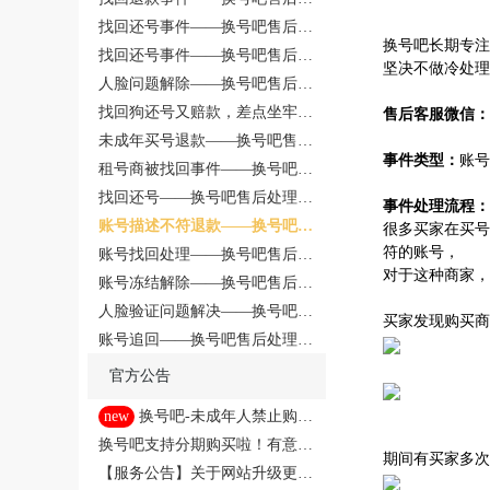
理事件220729
找回还号事件——换号吧售后处
换号吧长期专注
理事件220630
找回还号事件——换号吧售后处
坚决不做冷处理
理事件220617
人脸问题解除——换号吧售后处
理事件220611
找回狗还号又赔款，差点坐牢，
售后客服微信：
悔不当初
未成年买号退款——换号吧售后
事件类型：
账号
处理事件220526
租号商被找回事件——换号吧售
后处理事件220423
找回还号——换号吧售后处理事
事件处理流程：
件220415
账号描述不符退款——换号吧售
很多买家在买号
后处理事件220409
符的账号，
账号找回处理——换号吧售后处
对于这种商家，
理事件220401
账号冻结解除——换号吧售后处
理事件220213
人脸验证问题解决——换号吧售
买家发现购买商
后处理事件220204
账号追回——换号吧售后处理事
件220214
官方公告
new
换号吧-未成年人禁止购买
游戏账号
换号吧支持分期购买啦！有意者
期间有买家多次
点击此处！
【服务公告】关于网站升级更新