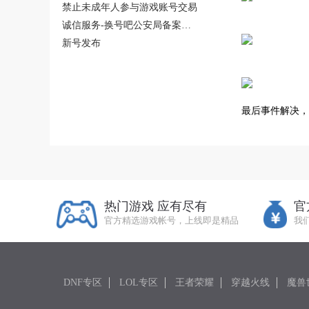
的公告
禁止未成年人参与游戏账号交易
诚信服务-换号吧公安局备案完
成
新号发布
最后事件解决，
热门游戏 应有尽有
官
官方精选游戏帐号，上线即是精品
我
DNF专区
LOL专区
王者荣耀
穿越火线
魔兽