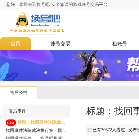
您好，欢迎来到换号吧-安全靠谱的游戏账号交易平台
首页
账号交易
租账号
售后公告
标题：找回
售后事件
new
标题：找回事件法院裁决
执行第二批（11人）
已有30672人看过
发布于
找回事件法院裁决执行第一批
（16人）
找回退款事件——换号吧售后处