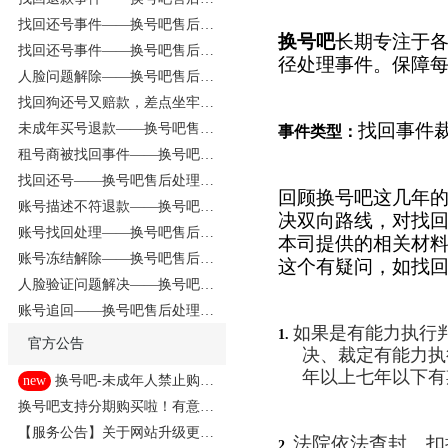
理事件220729
找回还号事件——换号吧售后处
换号吧
长期专注于
理事件220630
找回还号事件——换号吧售后处
径处理事件。保障
理事件220617
人脸问题解除——换号吧售后处
理事件220611
找回狗还号又赔款，差点坐牢，
悔不当初
找回事件
未成年买号退款——换号吧售后
事件类型：
处理事件220526
租号商被找回事件——换号吧售
后处理事件220423
找回还号——换号吧售后处理事
回顾换号吧这几年
件220415
账号描述不符退款——换号吧售
决双向路线，对找
后处理事件220409
账号找回处理——换号吧售后处
本司提供的相关材
理事件220401
账号冻结解除——换号吧售后处
这个有疑问，如找
理事件220213
人脸验证问题解决——换号吧售
后处理事件220204
账号追回——换号吧售后处理事
如果是有能力执行
件220214
1.
官方公告
决、裁定有能力执
年以上七年以下有
new
换号吧-未成年人禁止购买
游戏账号
换号吧支持分期购买啦！有意者
点击此处！
【服务公告】关于网站升级更新
法院依法查封、扣
2.