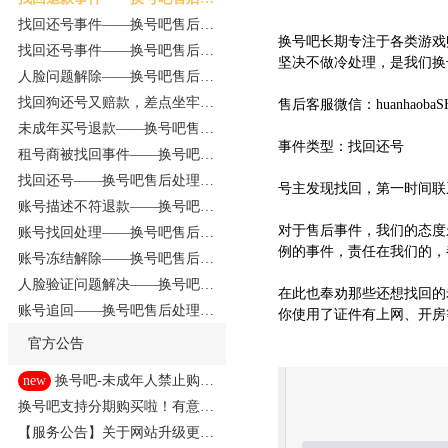
理事件220729
找回还号事件——换号吧售后处
换号吧长期专注于各类游戏
理事件220630
找回还号事件——换号吧售后处
坚决不做冷处理，是我们换
理事件220617
人脸问题解除——换号吧售后处
理事件220611
找回狗还号又赔款，差点坐牢，
售后客服微信：huanhaobaS
悔不当初
未成年买号退款——换号吧售后
事件类型：找回还号
处理事件220526
租号商被找回事件——换号吧售
后处理事件220423
找回还号——换号吧售后处理事
号主发现找回，第一时间联
件220415
账号描述不符退款——换号吧售
后处理事件220409
对于售后事件，我们的态度
账号找回处理——换号吧售后处
例的事件，责任在我们的，
理事件220401
账号冻结解除——换号吧售后处
理事件220213
人脸验证问题解决——换号吧售
在此也奉劝那些还想找回的
后处理事件220204
账号追回——换号吧售后处理事
你使用了证件有上网、开房
件220214
官方公告
new
换号吧-未成年人禁止购买
游戏账号
换号吧支持分期购买啦！有意者
点击此处！
【服务公告】关于网站升级更新