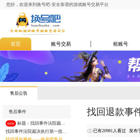
您好，欢迎来到换号吧-安全靠谱的游戏账号交易平台
首页
账号交易
租账号
售后公告
找回退款事件
售后事件
new
标题：找回事件法院裁决
执行第二批（11人）
已有20981人看过
发布于
找回事件法院裁决执行第一批
（16人）
找回退款事件——换号吧售后处